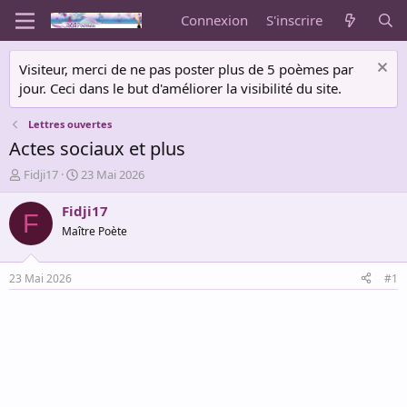
Connexion
S'inscrire
Visiteur, merci de ne pas poster plus de 5 poèmes par
jour. Ceci dans le but d'améliorer la visibilité du site.
Lettres ouvertes
Actes sociaux et plus
A
D
Fidji17
23 Mai 2026
u
a
t
t
Fidji17
F
e
e
Maître Poète
u
d
r
e
d
d
23 Mai 2026
#1
e
é
l
b
a
u
d
t
i
s
c
u