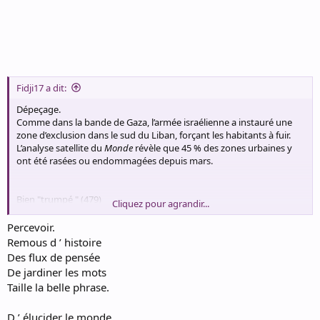
Fidji17 a dit:
Dépeçage.
Comme dans la bande de Gaza, l’armée israélienne a instauré une
zone d’exclusion dans le sud du Liban, forçant les habitants à fuir.
L’analyse satellite du
Monde
révèle que 45 % des zones urbaines y
ont été rasées ou endommagées depuis mars.
Bien "trumpé " (479)
Cliquez pour agrandir...
Déni
Trump n ’ aime pas les Démocraties
Percevoir.
Il se moque de la Pauvreté de monde
Remous d ’ histoire
Il ne souhaite aucune Paix , aucune empathie
Des flux de pensée
Il souhaite des transactions de népotisme véreux
De jardiner les mots
Il vient " de vendre " Taïwan à la Chine , transaction
Taille la belle phrase.
Trump accentue l ’ Inflation des économies monde
Il privatise toutes ses actions en business éhonté
Il se prend pour un autocrate sans scrupule , triste.
D ’ élucider le monde