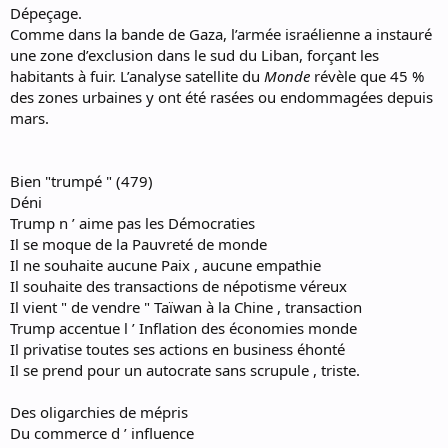
Dépeçage.
Comme dans la bande de Gaza, l’armée israélienne a instauré
une zone d’exclusion dans le sud du Liban, forçant les
habitants à fuir. L’analyse satellite du
Monde
révèle que 45 %
des zones urbaines y ont été rasées ou endommagées depuis
mars.
Bien "trumpé " (479)
Déni
Trump n ’ aime pas les Démocraties
Il se moque de la Pauvreté de monde
Il ne souhaite aucune Paix , aucune empathie
Il souhaite des transactions de népotisme véreux
Il vient " de vendre " Taïwan à la Chine , transaction
Trump accentue l ’ Inflation des économies monde
Il privatise toutes ses actions en business éhonté
Il se prend pour un autocrate sans scrupule , triste.
Des oligarchies de mépris
Du commerce d ’ influence