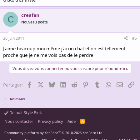
creafan
C
Nouveau poète
26 Juin 2011
#5
J'aime beacoup moi même j'ai un chat et on est tellement
proche que je ne me vois pas de le perdre
Vous devez vous connecter ou vous inscrire pour répondre ici.
Facebook
X
Bluesky
LinkedIn
Reddit
Pinterest
Tumblr
WhatsApp
Email
Li
Partager:
Animaux
Default Style Pink
Nous contacter
Privacy policy
Aide
R
S
S
®
Community platform by XenForo
© 2010-2026 XenForo Ltd.