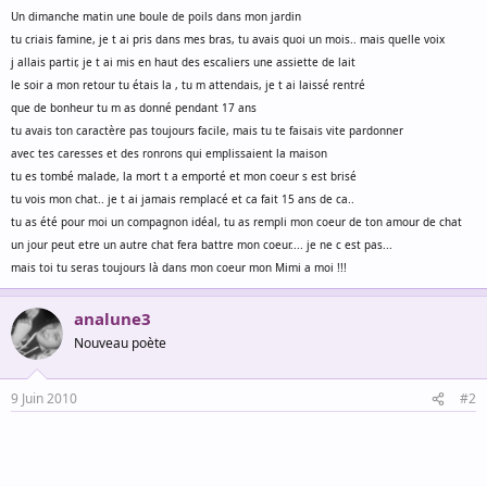
Un dimanche matin une boule de poils dans mon jardin
tu criais famine, je t ai pris dans mes bras, tu avais quoi un mois.. mais quelle voix
j allais partir, je t ai mis en haut des escaliers une assiette de lait
le soir a mon retour tu étais la , tu m attendais, je t ai laissé rentré
que de bonheur tu m as donné pendant 17 ans
tu avais ton caractère pas toujours facile, mais tu te faisais vite pardonner
avec tes caresses et des ronrons qui emplissaient la maison
tu es tombé malade, la mort t a emporté et mon coeur s est brisé
tu vois mon chat.. je t ai jamais remplacé et ca fait 15 ans de ca..
tu as été pour moi un compagnon idéal, tu as rempli mon coeur de ton amour de chat
un jour peut etre un autre chat fera battre mon coeur.... je ne c est pas...
mais toi tu seras toujours là dans mon coeur mon Mimi a moi !!!
analune3
Nouveau poète
9 Juin 2010
#2