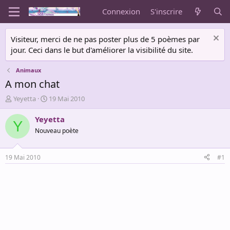
Connexion
S'inscrire
Visiteur, merci de ne pas poster plus de 5 poèmes par
jour. Ceci dans le but d'améliorer la visibilité du site.
Animaux
A mon chat
A
D
Yeyetta
19 Mai 2010
u
a
t
t
Yeyetta
Y
e
e
Nouveau poète
u
d
r
e
d
d
19 Mai 2010
#1
e
é
l
b
a
u
d
t
i
s
c
u