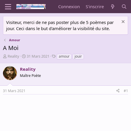
Connexion
S'inscrire
Visiteur, merci de ne pas poster plus de 5 poèmes par
jour. Ceci dans le but d'améliorer la visibilité du site.
Amour
A Moi
A
D
T
Reality
31 Mars 2021
amour
jouir
u
a
a
t
t
g
Reality
e
e
s
Maître Poète
u
d
r
e
d
d
31 Mars 2021
#1
e
é
l
b
a
u
d
t
i
s
c
u