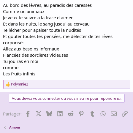
Au bord des lèvres, au paradis des caresses
Comme un animaux
Je veux te suivre a la trace d aimer
Et dans les nuits, le sang jusqu' au cerveau
Te lécher pour apaiser toute la nudités
Et gouter toutes tes pensées, me délecter de tes rêves
corporisés
Allez aux besoins infernaux
Fiancées des sorcières vicieuses
Tu jouiras en moi
comme
Les fruits infinis
Polymnie2
R
e
a
Vous devez vous connecter ou vous inscrire pour répondre ici.
c
t
i
Facebook
X
Bluesky
LinkedIn
Reddit
Pinterest
Tumblr
WhatsApp
Email
Li
Partager:
o
n
s
Amour
: