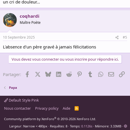
un cri de douleur...
coqhardi
Maître Poète
10 Septembre 2025
#5
L'absence d'un père gravé à jamais félicitations
Vous devez vous connecter ou vous inscrire pour répondre ici.
Facebook
X
Bluesky
LinkedIn
Reddit
Pinterest
Tumblr
WhatsApp
Email
Li
Partager:
Papa
Default Style Pink
Nous contacter
Privacy policy
Aide
R
S
S
®
Community platform by XenForo
© 2010-2026 XenForo Ltd.
Largeur
Requêtes
8
Temps
0.1126s
Mémoire
3.33MB