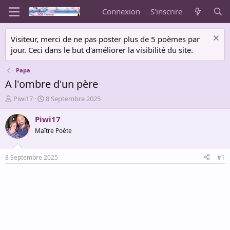
Connexion
S'inscrire
Visiteur, merci de ne pas poster plus de 5 poèmes par
jour. Ceci dans le but d'améliorer la visibilité du site.
Papa
A l'ombre d'un père
A
D
Piwi17
8 Septembre 2025
u
a
t
t
Piwi17
e
e
Maître Poète
u
d
r
e
d
d
8 Septembre 2025
#1
e
é
l
b
a
u
d
t
i
s
c
u