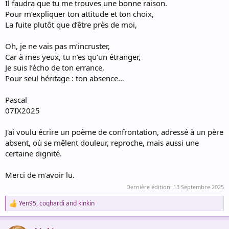
Il faudra que tu me trouves une bonne raison.
Pour m’expliquer ton attitude et ton choix,
La fuite plutôt que d’être près de moi,
Oh, je ne vais pas m’incruster,
Car à mes yeux, tu n’es qu’un étranger,
Je suis l’écho de ton errance,
Pour seul héritage : ton absence…
Pascal
07IX2025
J'ai voulu écrire un poème de confrontation, adressé à un père
absent, où se mêlent douleur, reproche, mais aussi une
certaine dignité.
Merci de m'avoir lu.
Dernière édition:
13 Septembre 2025
Yen95
,
coqhardi
and
kinkin
R
e
a