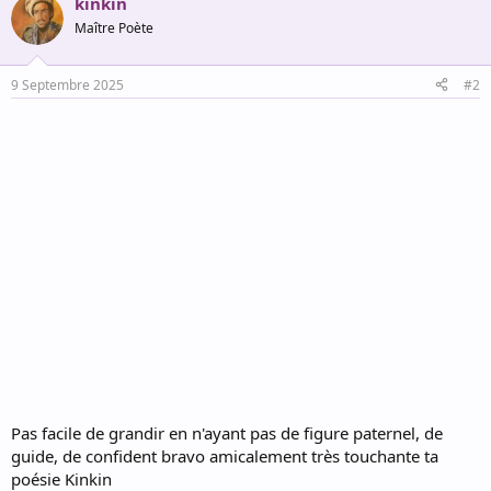
kinkin
c
t
Maître Poète
i
o
n
9 Septembre 2025
#2
s
:
Pas facile de grandir en n'ayant pas de figure paternel, de
guide, de confident bravo amicalement très touchante ta
poésie Kinkin