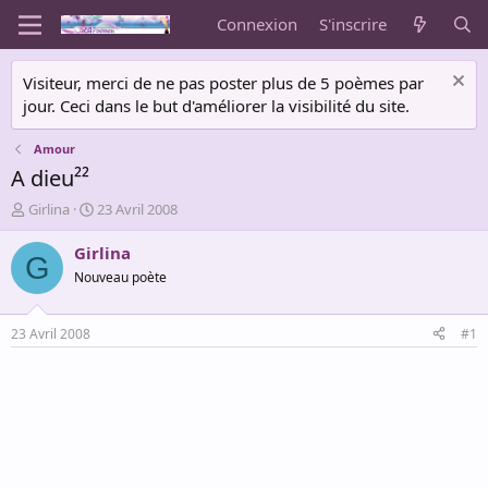
Connexion
S'inscrire
Visiteur, merci de ne pas poster plus de 5 poèmes par
jour. Ceci dans le but d'améliorer la visibilité du site.
Amour
A dieu²²
A
D
Girlina
23 Avril 2008
u
a
t
t
Girlina
G
e
e
Nouveau poète
u
d
r
e
d
d
23 Avril 2008
#1
e
é
l
b
a
u
d
t
i
s
c
u