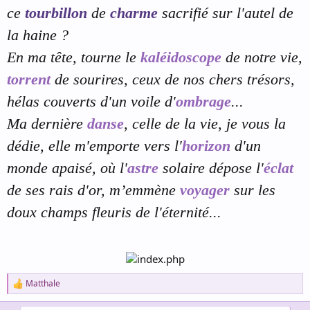
ce
tourbillon
de
charme
sacrifié sur l'autel de
la haine ?
En ma tête, tourne le
kaléidoscope
de notre vie,
torrent
de sourires, ceux de nos chers trésors,
hélas couverts d'un voile d'
ombrage
...
Ma
dernière
danse
, celle de la vie, je vous la
dédie, elle m'emporte vers l'
horizon
d'un
monde apaisé, où l'
astre
solaire dépose l'
éclat
de ses rais d'or, m’emmène
voyager
sur les
doux champs fleuris de l'éternité...
Matthale
R
e
a