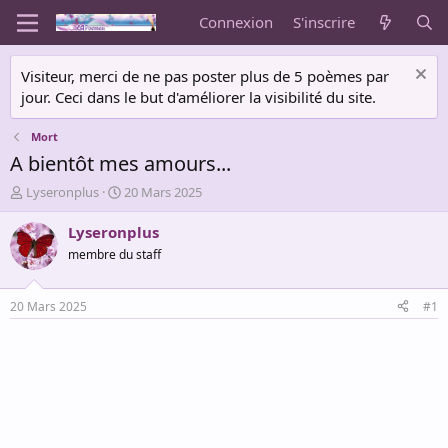
Connexion
S'inscrire
Visiteur, merci de ne pas poster plus de 5 poèmes par
jour. Ceci dans le but d'améliorer la visibilité du site.
Mort
A bientôt mes amours...
A
D
Lyseronplus
20 Mars 2025
u
a
t
t
Lyseronplus
e
e
membre du staff
u
d
r
e
d
d
20 Mars 2025
#1
e
é
l
b
a
u
d
t
i
s
c
u