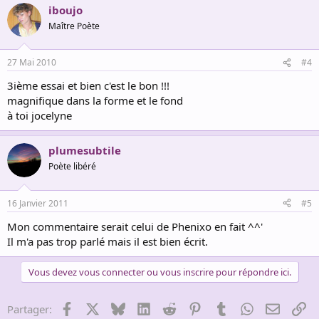
iboujo
Maître Poète
27 Mai 2010
#4
3ième essai et bien c'est le bon !!!
magnifique dans la forme et le fond
à toi jocelyne
plumesubtile
Poète libéré
16 Janvier 2011
#5
Mon commentaire serait celui de Phenixo en fait ^^'
Il m'a pas trop parlé mais il est bien écrit.
Vous devez vous connecter ou vous inscrire pour répondre ici.
Facebook
X
Bluesky
LinkedIn
Reddit
Pinterest
Tumblr
WhatsApp
Email
Li
Partager: