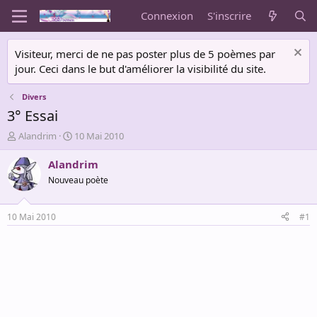
Connexion
S'inscrire
Visiteur, merci de ne pas poster plus de 5 poèmes par
jour. Ceci dans le but d'améliorer la visibilité du site.
Divers
3° Essai
A
D
Alandrim
10 Mai 2010
u
a
t
t
Alandrim
e
e
Nouveau poète
u
d
r
e
d
d
10 Mai 2010
#1
e
é
l
b
a
u
d
t
i
s
c
u