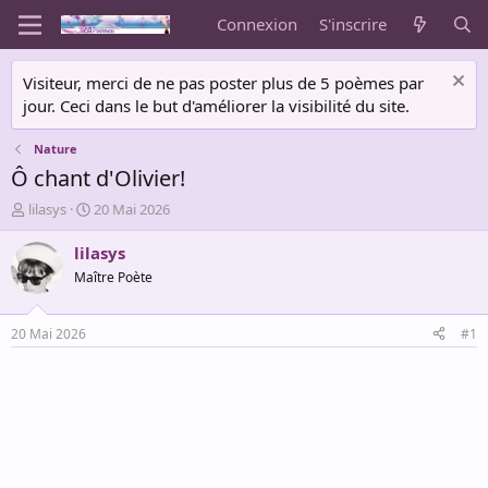
Connexion
S'inscrire
Visiteur, merci de ne pas poster plus de 5 poèmes par
jour. Ceci dans le but d'améliorer la visibilité du site.
Nature
Ô chant d'Olivier!
A
D
lilasys
20 Mai 2026
u
a
t
t
lilasys
e
e
Maître Poète
u
d
r
e
d
d
20 Mai 2026
#1
e
é
l
b
a
u
d
t
i
s
c
u