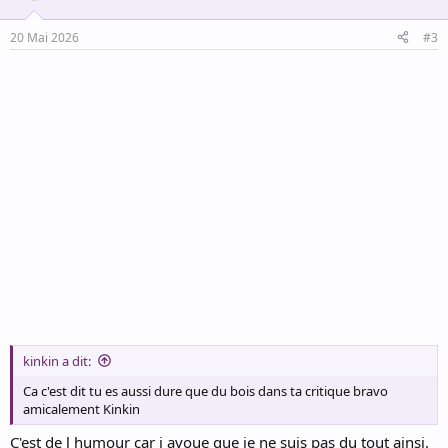
o
n
20 Mai 2026
#3
s
:
kinkin a dit:
Ca c'est dit tu es aussi dure que du bois dans ta critique bravo
amicalement Kinkin
C'est de l humour car j avoue que je ne suis pas du tout ainsi.