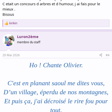
C etait un concours d arbres et d humour, j ai fais pour le
mieux .
Bisous
kinkin
R
e
a
Luron2ème
c
t
membre du staff
i
o
n
20 Mai 2026
#4
s
:
Ho ! Chante Olivier.
C'est en planant saoul me dites vous,
D’un village, éperdu de nos montagnes,
Et puis ça, j'ai décroisé le rire fou pour
tout,