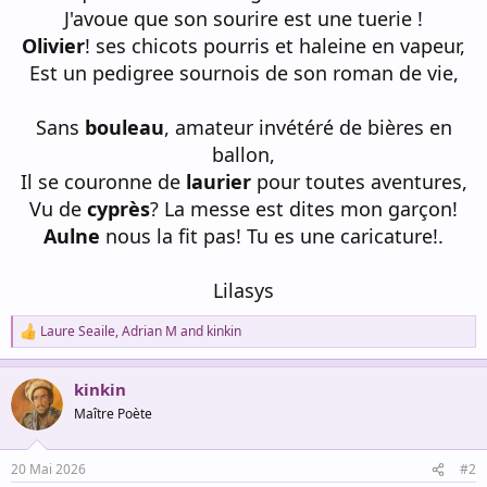
J'avoue que son sourire est une tuerie !
Olivier
! ses chicots pourris et haleine en vapeur,
Est un pedigree sournois de son roman de vie,
Sans
bouleau
, amateur invétéré de bières en
ballon,
Il se couronne de
laurier
pour toutes aventures,
Vu de
cyprès
? La messe est dites mon garçon!
Aulne
nous la fit pas! Tu es une caricature!.
Lilasys
Laure Seaile
,
Adrian M
and
kinkin
R
e
a
kinkin
c
t
Maître Poète
i
o
n
20 Mai 2026
#2
s