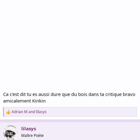
:
Ca c'est dit tu es aussi dure que du bois dans ta critique bravo
amicalement Kinkin
Adrian M
and
lilasys
R
e
a
lilasys
c
t
Maître Poète
i