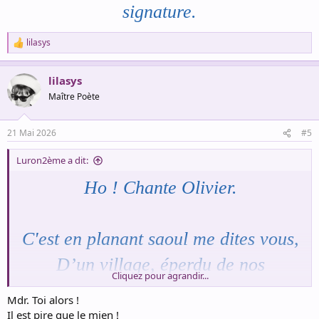
signature.
lilasys
R
e
a
lilasys
c
t
Maître Poète
i
o
n
21 Mai 2026
#5
s
:
Luron2ème a dit:
Ho ! Chante Olivier.
C'est en planant saoul me dites vous,
D’un village, éperdu de nos
Cliquez pour agrandir...
montagnes,
Mdr. Toi alors !
Et puis ça, j'ai décroisé le rire fou
Il est pire que le mien !