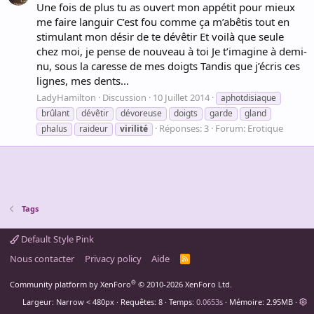
Une fois de plus tu as ouvert mon appétit pour mieux
me faire languir C’est fou comme ça m’abêtis tout en
stimulant mon désir de te dévêtir Et voilà que seule
chez moi, je pense de nouveau à toi Je t’imagine à demi-
nu, sous la caresse de mes doigts Tandis que j’écris ces
lignes, mes dents...
LadyHamilton
Discussion
10 Juillet 2014
aphotdisiaque
brûlant
dévêtir
dévoreuse
doigts
garde
gland
Réponses: 3
Forum:
Erotique
phalus
raideur
virilité
Tags
Default Style Pink
Nous contacter
Privacy policy
Aide
R
S
S
®
Community platform by XenForo
© 2010-2026 XenForo Ltd.
Largeur
Requêtes
8
Temps
0.0653s
Mémoire
2.95MB