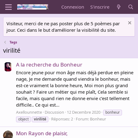
Connexion
S'inscrire
Visiteur, merci de ne pas poster plus de 5 poèmes par
jour. Ceci dans le but d'améliorer la visibilité du site.
Tags
virilité
A la recherche du Bonheur
Encore jeune pour mon âge mais déjà perdue en pleine
nage, Je me demande quand viendra le bonheur, mais
est-ce vraiment la bonne heure, Moi mon plus grand
souhait ? Faire un métier qui me plaît, Cela semble si
facile, mais quand rien ne donne envie c’est tellement
difficile.. Ce qui est...
Axellounnette
Discussion
12 Decembre 2020
bonheur
Réponses: 2
Forum:
Bonheur
object
virilité
Mon Rayon de plaisir,