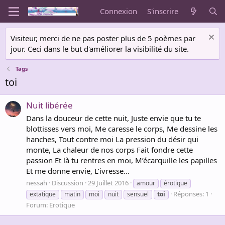
Connexion
S'inscrire
Visiteur, merci de ne pas poster plus de 5 poèmes par
jour. Ceci dans le but d'améliorer la visibilité du site.
Tags
toi
Nuit libérée
Dans la douceur de cette nuit, Juste envie que tu te
blottisses vers moi, Me caresse le corps, Me dessine les
hanches, Tout contre moi La pression du désir qui
monte, La chaleur de nos corps Fait fondre cette
passion Et là tu rentres en moi, M’écarquille les papilles
Et me donne envie, L’ivresse...
nessah
Discussion
29 Juillet 2016
amour
érotique
Réponses: 1
extatique
matin
moi
nuit
sensuel
toi
Forum:
Erotique