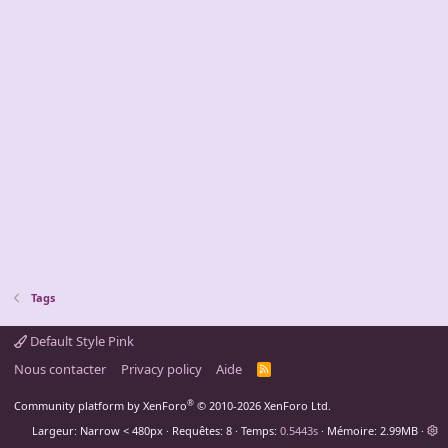
Tags
Default Style Pink
Nous contacter
Privacy policy
Aide
R
S
S
®
Community platform by XenForo
© 2010-2026 XenForo Ltd.
Largeur
Requêtes
8
Temps
0.5443s
Mémoire
2.99MB