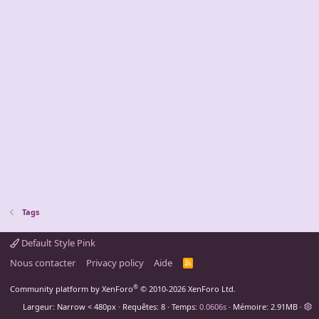
Tags
Default Style Pink
Nous contacter
Privacy policy
Aide
R
S
S
®
Community platform by XenForo
© 2010-2026 XenForo Ltd.
Largeur
Requêtes
8
Temps
0.0606s
Mémoire
2.91MB