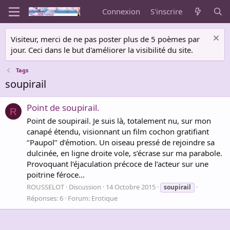
Connexion
S'inscrire
Visiteur, merci de ne pas poster plus de 5 poèmes par
jour. Ceci dans le but d'améliorer la visibilité du site.
Tags
soupirail
Point de soupirail.
R
Point de soupirail. Je suis là, totalement nu, sur mon
canapé étendu, visionnant un film cochon gratifiant
‘’Paupol’’ d’émotion. Un oiseau pressé de rejoindre sa
dulcinée, en ligne droite vole, s’écrase sur ma parabole.
Provoquant l’éjaculation précoce de l’acteur sur une
poitrine féroce...
ROUSSELOT
Discussion
14 Octobre 2015
soupirail
Réponses: 6
Forum:
Erotique