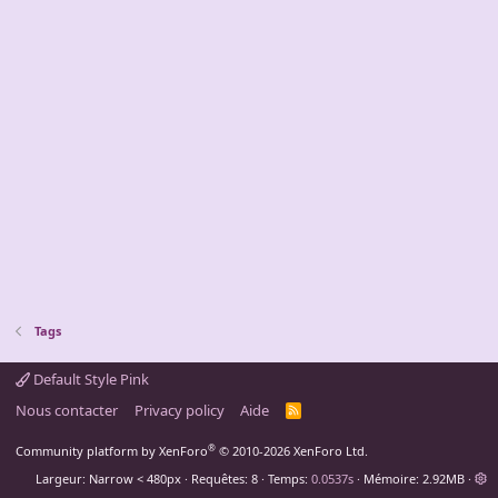
Tags
Default Style Pink
Nous contacter
Privacy policy
Aide
R
S
S
®
Community platform by XenForo
© 2010-2026 XenForo Ltd.
Largeur
Requêtes
8
Temps
0.0537s
Mémoire
2.92MB