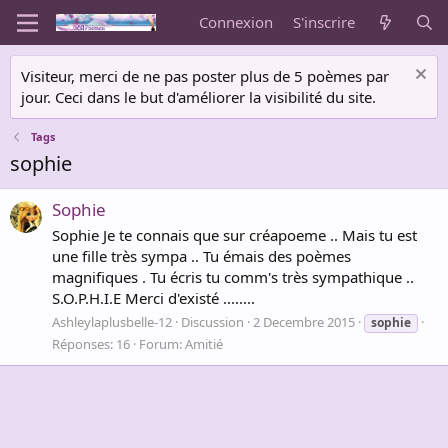
Connexion
S'inscrire
Visiteur, merci de ne pas poster plus de 5 poèmes par
jour. Ceci dans le but d'améliorer la visibilité du site.
Tags
sophie
Sophie
Sophie Je te connais que sur créapoeme .. Mais tu est
une fille très sympa .. Tu émais des poèmes
magnifiques . Tu écris tu comm's très sympathique ..
S.O.P.H.I.E Merci d'existé ........
Ashleylaplusbelle-12
Discussion
2 Decembre 2015
sophie
Réponses: 16
Forum:
Amitié