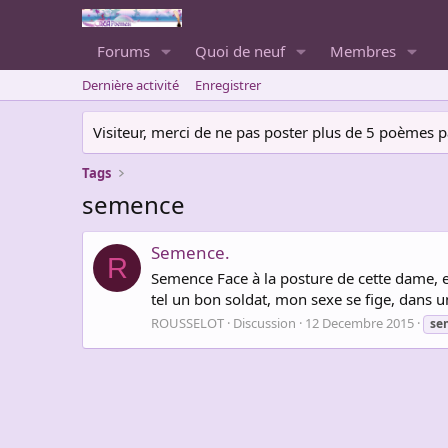
Forums
Quoi de neuf
Membres
Dernière activité
Enregistrer
Visiteur, merci de ne pas poster plus de 5 poèmes par 
Tags
semence
Semence.
R
Semence Face à la posture de cette dame, en
tel un bon soldat, mon sexe se fige, dans un
ROUSSELOT
Discussion
12 Decembre 2015
se