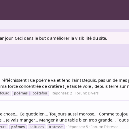
jour. Ceci dans le but d'améliorer la visibilité du site.
réfléchissent ! Ce poème va et fend l’air ! Depuis, pas un de mes pi
ma force concentrée de cratère ! Je fais le vole , depuis terre sur mo
Réponses: 2
Forum:
Divers
 fouad
poèmes
poètefou
e chose... Ce quotidien... Toujours aussi morose... Comme toujour
.. Je vais manger... Manger à une table bien trop grande... Tout seu
Réponses: 5
Forum:
Tristesse
eurs
poèmes
solitudes
tristesse