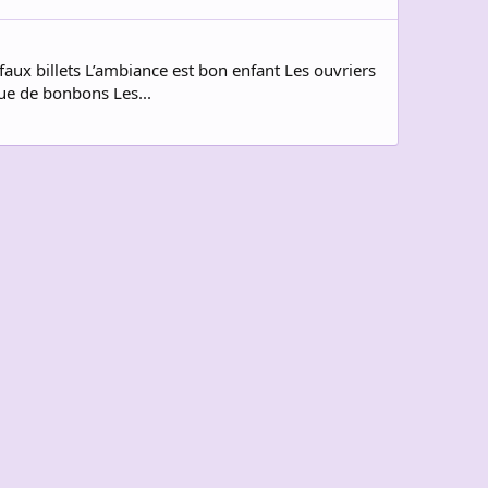
faux billets L’ambiance est bon enfant Les ouvriers
que de bonbons Les...