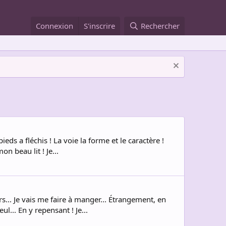
Connexion
S'inscrire
Rechercher
eds a fléchis ! La voie la forme et le caractère !
n beau lit ! Je...
s... Je vais me faire à manger... Étrangement, en
l... En y repensant ! Je...