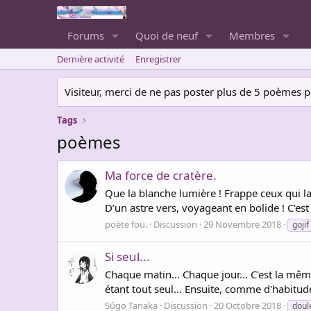
Forums
Quoi de neuf
Membres
Dernière activité
Enregistrer
Visiteur, merci de ne pas poster plus de 5 poèmes par 
Tags
poèmes
Ma force de cratère.
Que la blanche lumière ! Frappe ceux qui la 
D’un astre vers, voyageant en bolide ! C'est 
poète fou.
Discussion
29 Novembre 2018
gojif
Si seul...
Chaque matin... Chaque jour... C'est la mêm
étant tout seul... Ensuite, comme d'habitude.
Sûgo Tanaka
Discussion
20 Octobre 2018
doul