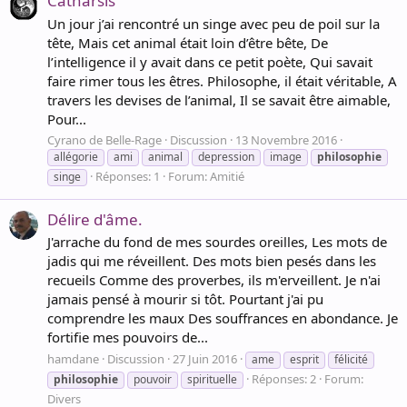
Catharsis
Un jour j’ai rencontré un singe avec peu de poil sur la
tête, Mais cet animal était loin d’être bête, De
l’intelligence il y avait dans ce petit poète, Qui savait
faire rimer tous les êtres. Philosophe, il était véritable, A
travers les devises de l’animal, Il se savait être aimable,
Pour...
Cyrano de Belle-Rage
Discussion
13 Novembre 2016
allégorie
ami
animal
depression
image
philosophie
Réponses: 1
Forum:
Amitié
singe
Délire d'âme.
J'arrache du fond de mes sourdes oreilles, Les mots de
jadis qui me réveillent. Des mots bien pesés dans les
recueils Comme des proverbes, ils m'erveillent. Je n'ai
jamais pensé à mourir si tôt. Pourtant j'ai pu
comprendre les maux Des souffrances en abondance. Je
fortifie mes pouvoirs de...
hamdane
Discussion
27 Juin 2016
ame
esprit
félicité
Réponses: 2
Forum:
philosophie
pouvoir
spirituelle
Divers