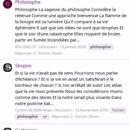
Philosophe
R
Philosophe La sagesse du philosophe Considère la
retenue Comme une approche bienvenue La flamme de
la bougie est sa lumière Qu’il compare à sa vie
éphémère Il sait que ses idées ne sont que strophes Et
que le soir d’une catastrophe Elles risquent de bruler,
partir en fumée Incendiées par...
ROUSSELOT
Discussion
13 Janvier 2018
philosophie
Réponses: 7
Forum:
Divers
Skopos
Et si la vie n’avait pas de sens Pourrions nous parler
d’échéance ? Et si la vie en avait un Satisferait-il le
bonheur de chacun ? Si l’on arrêtait de subir Les aléas
que la vie nous présente Nous les considérions moins
comme des sbires Et la notre serait plus vivante Dans
notre poitrine bat...
Cyrano de Belle-Rage
Discussion
13 Novembre 2016
humain
Réponses: 2
Forum:
Divers
philosophie
vie