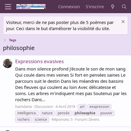
Connexion
S'inscrire
Visiteur, merci de ne pas poster plus de 5 poèmes par
jour. Ceci dans le but d'améliorer la visibilité du site.
Tags
philosophie
Expressions evasives
Dans mon silence profond J'écoute le son de mon sang
Qui coule dans mes veines Si fort en pensées saines Le
parcours suit le destin Dans les méandres des bassins
Des fleuves qui coulent au loin Avec délicatesse et
soins. Les arbres m'indiquent mes pas Soutenus par les
rochers Dans...
hamdane
Discussion
4 Avril 2018
art
eexpression
intelligence.
nature
pensée
philosophie
pouvoir
Réponses: 5
Forum:
Divers
rochers
science