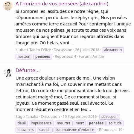
A l'horizon de vos pensées (alexandrin)
Si sombres les lassitudes de notre règne, Qui
s’époumonent perdu dans le zéphyr gris, Nos pensées
amères comme terre d’accueil Pour contempler l'unique
mousson de nos peines. Je scrute toutes ces voix sans
timbres qui baignent Pour nos regards attristés dans
l’orage pris Où hélas, vont...
Hubert Tadéo Félizé
Discussion
26 Juillet 2018
alexandrin
Réponses: 4
Forum:
Amitié
horizon
pensées
Défunte...
Une atroce douleur s'empare de moi, Une vision
m'arrachant à ma foi, Un souvenir me mettant dans
l'effroi, Un contexte me plongeant dans le froid. Je revis
cet instant malgré moi, De ce moment si beau, si
joyeux, Ce moment passé seul, seul avec toi, Ce
moment réduit en cendre et en feu...
Sûgo Tanaka
Discussion
19 Septembre 2016
désespoir
deuil
impuissance
meurtre
mort
pensées
solitude
Réponses: 19
souvenirs
suicide
traumatisme d'enfance