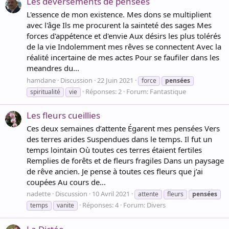
Les déversements de pensées
L'essence de mon existence. Mes dons se multiplient
avec l'âge Ils me procurent la sainteté des sages Mes
forces d'appétence et d'envie Aux désirs les plus tolérés
de la vie Indolemment mes rêves se connectent Avec la
réalité incertaine de mes actes Pour se faufiler dans les
meandres du...
hamdane
Discussion
22 Juin 2021
force
pensées
Réponses: 2
Forum:
Fantastique
spiritualité
vie
Les fleurs cueillies
Ces deux semaines d’attente Égarent mes pensées Vers
des terres arides Suspendues dans le temps. Il fut un
temps lointain Où toutes ces terres étaient fertiles
Remplies de forêts et de fleurs fragiles Dans un paysage
de rêve ancien. Je pense à toutes ces fleurs que j’ai
coupées Au cours de...
nadette
Discussion
10 Avril 2021
attente
fleurs
pensées
Réponses: 4
Forum:
Divers
temps
vanite