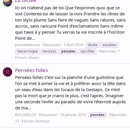
La Dictée
Ici on n’attend pas de toi Que t’exprimes quoi que ce
soit Contente-toi de laisser la voix Prendre les rênes de
ton stylo plume Sans faire de vagues Sans ratures, sans
accroc, sans rancune Point d’exclamations Sans même
que t’aies à y penser Tu verras ta vie inscrite à l’horizon
Point de...
poesiedesrues
Discussion
7 Avril 2019
dictée
escalves
Réponses: 7
hierarchique
horaires
pensées
sacrifiée
Forum:
Divers
Pensées folles
R
Pensées folles C’est sur la planche d’une guillotine que
l’on se met à aimer la vie et à préférer avoir la tête dans
un seau d’eau dans les locaux de la Gestapo. Ce n’est
pas la mort que je crains le plus, c’est l’après. Imaginer
une seconde l’enfer au paradis de vivre l’éternité auprès
de ma...
ROUSSELOT
Discussion
19 Janvier 2019
Réponses:
pensées
17
Forum:
Humour