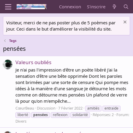
Connexion
S'inscrire
Visiteur, merci de ne pas poster plus de 5 poèmes par
jour. Ceci dans le but d'améliorer la visibilité du site.
Tags
pensées
Valeurs oubliés
Je n'ai pas l'impression d'être un poète libéré J'ai la
sensation d'être une bête opprimée Dont les paroles
sont brimées par une sorte de censure Qui pompe mes
idées à la manière d'une sangsue Je détourne les mots
comme on détourne mes pensées Un plafond de verre
là pour qu'on m'empêche...
CœurBeau
Discussion
7 Février 2022
amitiés
entraide
Réponses: 2
Forum:
liberté
pensées
reflexion
solidarité
Divers