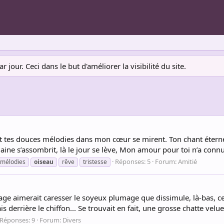
jour. Ceci dans le but d'améliorer la visibilité du site.
e, Et tes douces mélodies dans mon cœur se mirent. Ton chant éterne
 plaine s’assombrit, là le jour se lève, Mon amour pour toi n’a conn
Réponses: 5
Forum:
Amitié
mélodies
oiseau
rêve
tristesse
n cage aimerait caresser le soyeux plumage que dissimule, là-bas, ce 
derrière le chiffon... Se trouvait en fait, une grosse chatte velue 
Réponses: 9
Forum:
Divers