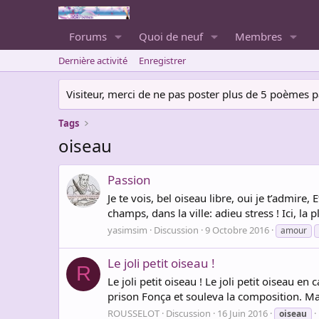
Forums
Quoi de neuf
Membres
Dernière activité
Enregistrer
Visiteur, merci de ne pas poster plus de 5 poèmes par 
Tags
oiseau
Passion
Je te vois, bel oiseau libre, oui je t’admir
champs, dans la ville: adieu stress ! Ici, la
yasimsim
Discussion
9 Octobre 2016
amour
Le joli petit oiseau !
R
Le joli petit oiseau ! Le joli petit oiseau e
prison Fonça et souleva la composition. Mais 
ROUSSELOT
Discussion
16 Juin 2016
oiseau