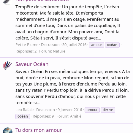
Tempête de sentiment Un jour de tempête, L’océan
mécontent, Me faisait la tête, Et m’emporta
méchamment. Il me pris en otage, M’enfermant au
sommet d’une tour, Dans un palais de coquillage, Il
avait un chagrin d’amour. Mon pauvre ami, Dont la
colère, S’était servi, Il s’était disputé avec...
Petite-Plume
Discussion
30 Juillet 2016
amour
océan
Réponses: 2
Forum:
Nature
Saveur Océan
Saveur Océan En ses mélancoliques temps, envieux A la
nuit, dorée de ta peau, embrume Mon regard, si loin de
tes yeux Une plume, à l'encre d'enclume Perdu au loin,
sans t'y retenir Perdu trop loin, à la dérive Perdu si loin,
sans souvenir Perdu d'amour, qui nous prives En cette
tempête si...
Leo Rafale
Discussion
9 Janvier 2016
amour
dérive
Réponses: 9
Forum:
Amitié
océan
Tu dors mon amour