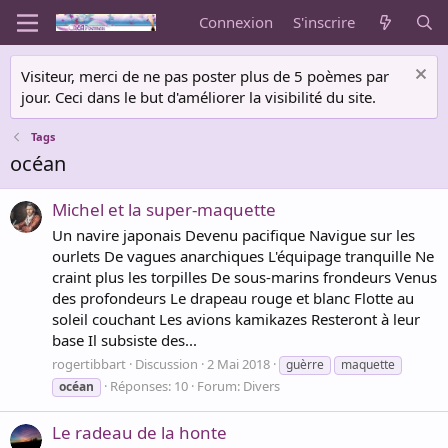
Connexion
S'inscrire
Visiteur, merci de ne pas poster plus de 5 poèmes par
jour. Ceci dans le but d'améliorer la visibilité du site.
Tags
océan
Michel et la super-maquette
Un navire japonais Devenu pacifique Navigue sur les
ourlets De vagues anarchiques L'équipage tranquille Ne
craint plus les torpilles De sous-marins frondeurs Venus
des profondeurs Le drapeau rouge et blanc Flotte au
soleil couchant Les avions kamikazes Resteront à leur
base Il subsiste des...
rogertibbart
Discussion
2 Mai 2018
guèrre
maquette
Réponses: 10
Forum:
Divers
océan
Le radeau de la honte