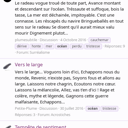
Le radeau vogue troué de toute part, Avance montant
et descendant sur l'océan. Tréssaute et suffoque, bois la
tasse, La mer est déchainée, impitoyable. C'est une
connasse. Les réscapés du navire Bringueballés en tout
sens sur le radeau Se disent qu'il aurait mieux valu
mourir Dignement plutot...
plumesubtile
Discussion
4 Octobre 2016
cauchemar
Réponses: 9
dérive
honte
mer
océan
perdu
tristesse
Forum:
Surréalisme
Vers le large
Vers le large... Voguons loin d'ici, Echappons nous du
monde, Revenir, n'existe pas, Soyons fous et allons au
large. Laissons notre chagrin, Ecoutons notre cœur.
Laissons la mélancolie, Allez, vas t'en d'ici ! Rage et
colère, mythe et légende, Gagnons cette guerre
malfaisante, Echappons...
Petite-Plume
Discussion
30 Juillet 2016
océan
tristesse
Réponses: 3
Forum:
Acrostiches
Tempête de sentiment