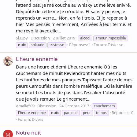
l’attend pas, Je me couche au whisky Et me lève enivré.
Dégoûté de cette vie Je m’oublie. Et sans y penser, Je
reprends un verre… Non, en fait trois. Et je repense à
hier Mes pensés m’enferment, Arrivées à leur terme. Et
me revoilà avec elle...
Sl33py
Discussion
2 Juillet 2019
alcool
amour impossible
Réponses: 1
Forum:
Tristesse
nuit
solitude
tristesse
L'heure ennemie
Dans une heure et demi L'heure ennemie Où les
cauchemars de minuit Reviendront hanter mes nuits
Les fantômes de mes paniques Tapissent l'antre de mes
peurs Camouflés dans l'ombre maléfique Où la lumière
se meurt Les bruits de pas dans l'escalier L'obscurité
que je vois remuer Le grincement...
Amalia509
Discussion
24 Octobre 2017
cauchemars
Réponses: 0
l'heure ennemie
nuit
panique
peur
temps
Forum:
Divers
Notre nuit
M