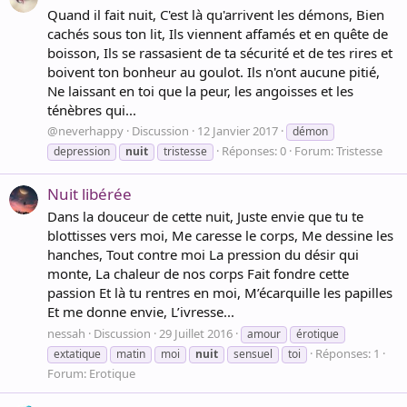
Quand il fait nuit, C'est là qu'arrivent les démons, Bien
cachés sous ton lit, Ils viennent affamés et en quête de
boisson, Ils se rassasient de ta sécurité et de tes rires et
boivent ton bonheur au goulot. Ils n'ont aucune pitié,
Ne laissant en toi que la peur, les angoisses et les
ténèbres qui...
@neverhappy
Discussion
12 Janvier 2017
démon
Réponses: 0
Forum:
Tristesse
depression
nuit
tristesse
Nuit libérée
Dans la douceur de cette nuit, Juste envie que tu te
blottisses vers moi, Me caresse le corps, Me dessine les
hanches, Tout contre moi La pression du désir qui
monte, La chaleur de nos corps Fait fondre cette
passion Et là tu rentres en moi, M’écarquille les papilles
Et me donne envie, L’ivresse...
nessah
Discussion
29 Juillet 2016
amour
érotique
Réponses: 1
extatique
matin
moi
nuit
sensuel
toi
Forum:
Erotique