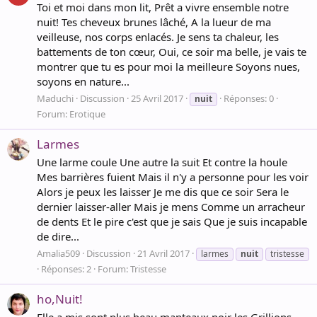
Toi et moi dans mon lit, Prêt a vivre ensemble notre
nuit! Tes cheveux brunes lâché, A la lueur de ma
veilleuse, nos corps enlacés. Je sens ta chaleur, les
battements de ton cœur, Oui, ce soir ma belle, je vais te
montrer que tu es pour moi la meilleure Soyons nues,
soyons en nature...
Maduchi
Discussion
25 Avril 2017
Réponses: 0
nuit
Forum:
Erotique
Larmes
Une larme coule Une autre la suit Et contre la houle
Mes barrières fuient Mais il n'y a personne pour les voir
Alors je peux les laisser Je me dis que ce soir Sera le
dernier laisser-aller Mais je mens Comme un arracheur
de dents Et le pire c'est que je sais Que je suis incapable
de dire...
Amalia509
Discussion
21 Avril 2017
larmes
nuit
tristesse
Réponses: 2
Forum:
Tristesse
ho,Nuit!