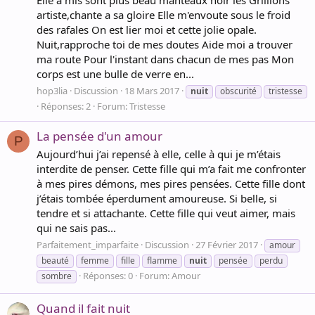
Elle a mis sont plus beau manteaux noir les Grillions
artiste,chante a sa gloire Elle m'envoute sous le froid
des rafales On est lier moi et cette jolie opale.
Nuit,rapproche toi de mes doutes Aide moi a trouver
ma route Pour l'instant dans chacun de mes pas Mon
corps est une bulle de verre en...
hop3lia
Discussion
18 Mars 2017
nuit
obscurité
tristesse
Réponses: 2
Forum:
Tristesse
La pensée d'un amour
P
Aujourd’hui j’ai repensé à elle, celle à qui je m’étais
interdite de penser. Cette fille qui m’a fait me confronter
à mes pires démons, mes pires pensées. Cette fille dont
j’étais tombée éperdument amoureuse. Si belle, si
tendre et si attachante. Cette fille qui veut aimer, mais
qui ne sais pas...
Parfaitement_imparfaite
Discussion
27 Février 2017
amour
beauté
femme
fille
flamme
nuit
pensée
perdu
Réponses: 0
Forum:
Amour
sombre
Quand il fait nuit