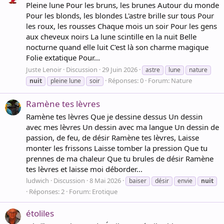
Pleine lune Pour les bruns, les brunes Autour du monde
Pour les blonds, les blondes L'astre brille sur tous Pour
les roux, les rousses Chaque mois un soir Pour les gens
aux cheveux noirs La lune scintille en la nuit Belle
nocturne quand elle luit C'est là son charme magique
Folie extatique Pour...
Juste Lenoir
Discussion
29 Juin 2026
astre
lune
nature
Réponses: 0
Forum:
Nature
nuit
pleine lune
soir
Ramène tes lèvres
Ramène tes lèvres Que je dessine dessus Un dessin
avec mes lèvres Un dessin avec ma langue Un dessin de
passion, de feu, de désir Ramène tes lèvres, Laisse
monter les frissons Laisse tomber la pression Que tu
prennes de ma chaleur Que tu brules de désir Ramène
tes lèvres et laisse moi déborder...
ludwich
Discussion
8 Mai 2026
baiser
désir
envie
nuit
Réponses: 2
Forum:
Erotique
étoliles