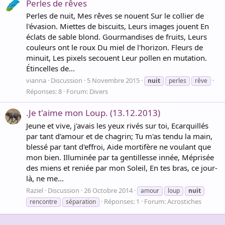
Perles de rêves
Perles de nuit, Mes rêves se nouent Sur le collier de
l'évasion. Miettes de biscuits, Leurs images jouent En
éclats de sable blond. Gourmandises de fruits, Leurs
couleurs ont le roux Du miel de l'horizon. Fleurs de
minuit, Les pixels secouent Leur pollen en mutation.
Étincelles de...
vianna
Discussion
5 Novembre 2015
nuit
perles
rêve
Réponses: 8
Forum:
Divers
.Je t'aime mon Loup. (13.12.2013)
Jeune et vive, j'avais les yeux rivés sur toi, Ecarquillés
par tant d'amour et de chagrin; Tu m'as tendu la main,
blessé par tant d'effroi, Aide mortifère ne voulant que
mon bien. Illuminée par ta gentillesse innée, Méprisée
des miens et reniée par mon Soleil, En tes bras, ce jour-
là, ne me...
Raziel
Discussion
26 Octobre 2014
amour
loup
nuit
Réponses: 1
Forum:
Acrostiches
rencontre
séparation