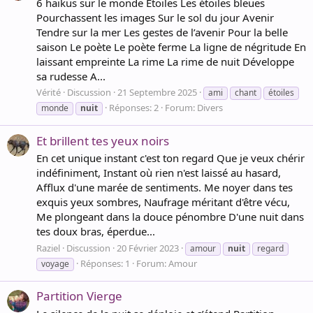
6 haïkus sur le monde Étoiles Les étoiles bleues
Pourchassent les images Sur le sol du jour Avenir
Tendre sur la mer Les gestes de l’avenir Pour la belle
saison Le poète Le poète ferme La ligne de négritude En
laissant empreinte La rime La rime de nuit Développe
sa rudesse A...
Vérité
Discussion
21 Septembre 2025
ami
chant
étoiles
Réponses: 2
Forum:
Divers
monde
nuit
Et brillent tes yeux noirs
En cet unique instant c'est ton regard Que je veux chérir
indéfiniment, Instant où rien n'est laissé au hasard,
Afflux d'une marée de sentiments. Me noyer dans tes
exquis yeux sombres, Naufrage méritant d'être vécu,
Me plongeant dans la douce pénombre D'une nuit dans
tes doux bras, éperdue...
Raziel
Discussion
20 Février 2023
amour
nuit
regard
Réponses: 1
Forum:
Amour
voyage
Partition Vierge