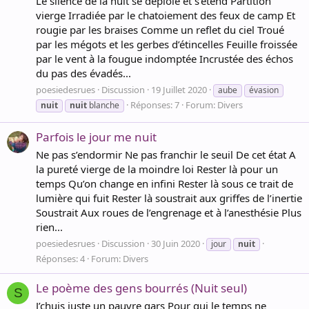
Le silence de la nuit se déploie et s’étend Partition
vierge Irradiée par le chatoiement des feux de camp Et
rougie par les braises Comme un reflet du ciel Troué
par les mégots et les gerbes d’étincelles Feuille froissée
par le vent à la fougue indomptée Incrustée des échos
du pas des évadés...
poesiedesrues
Discussion
19 Juillet 2020
aube
évasion
Réponses: 7
Forum:
Divers
nuit
nuit
blanche
Parfois le jour me nuit
Ne pas s’endormir Ne pas franchir le seuil De cet état A
la pureté vierge de la moindre loi Rester là pour un
temps Qu’on change en infini Rester là sous ce trait de
lumière qui fuit Rester là soustrait aux griffes de l’inertie
Soustrait Aux roues de l’engrenage et à l’anesthésie Plus
rien...
poesiedesrues
Discussion
30 Juin 2020
jour
nuit
Réponses: 4
Forum:
Divers
Le poème des gens bourrés (Nuit seul)
S
J’chuis juste un pauvre gars Pour qui le temps ne