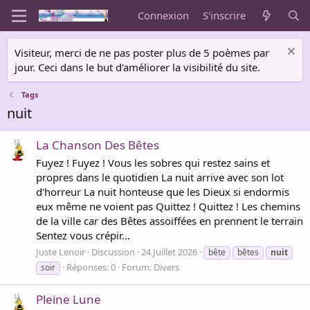
Connexion
S'inscrire
Visiteur, merci de ne pas poster plus de 5 poèmes par
jour. Ceci dans le but d'améliorer la visibilité du site.
Tags
nuit
La Chanson Des Bêtes
Fuyez ! Fuyez ! Vous les sobres qui restez sains et
propres dans le quotidien La nuit arrive avec son lot
d'horreur La nuit honteuse que les Dieux si endormis
eux même ne voient pas Quittez ! Quittez ! Les chemins
de la ville car des Bêtes assoiffées en prennent le terrain
Sentez vous crépir...
Juste Lenoir
Discussion
24 Juillet 2026
bête
bêtes
nuit
Réponses: 0
Forum:
Divers
soir
Pleine Lune