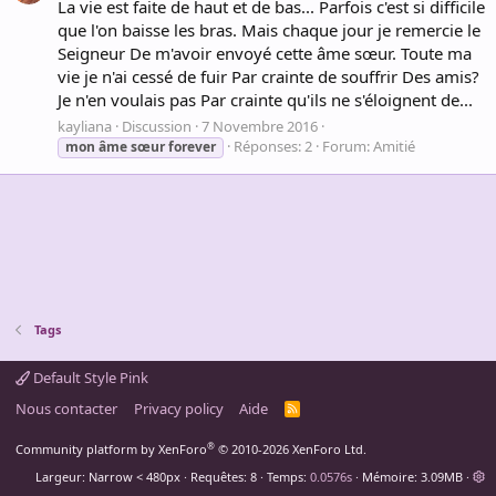
La vie est faite de haut et de bas... Parfois c'est si difficile
que l'on baisse les bras. Mais chaque jour je remercie le
Seigneur De m'avoir envoyé cette âme sœur. Toute ma
vie je n'ai cessé de fuir Par crainte de souffrir Des amis?
Je n'en voulais pas Par crainte qu'ils ne s'éloignent de...
kayliana
Discussion
7 Novembre 2016
Réponses: 2
Forum:
Amitié
mon
âme
sœur
forever
Tags
Default Style Pink
Nous contacter
Privacy policy
Aide
R
S
S
®
Community platform by XenForo
© 2010-2026 XenForo Ltd.
Largeur
Requêtes
8
Temps
0.0576s
Mémoire
3.09MB