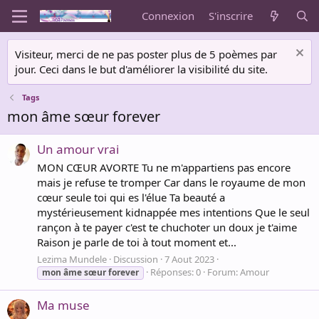
Connexion
S'inscrire
Visiteur, merci de ne pas poster plus de 5 poèmes par
jour. Ceci dans le but d'améliorer la visibilité du site.
Tags
mon âme sœur forever
Un amour vrai
MON CŒUR AVORTE Tu ne m'appartiens pas encore
mais je refuse te tromper Car dans le royaume de mon
cœur seule toi qui es l'élue Ta beauté a
mystérieusement kidnappée mes intentions Que le seul
rançon à te payer c'est te chuchoter un doux je t'aime
Raison je parle de toi à tout moment et...
Lezima Mundele
Discussion
7 Aout 2023
Réponses: 0
Forum:
Amour
mon
âme
sœur
forever
Ma muse