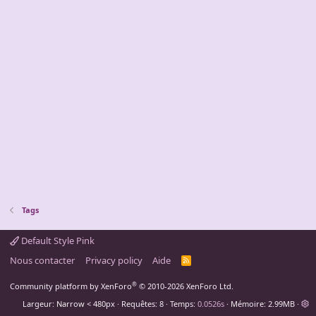
Tags
Default Style Pink
Nous contacter
Privacy policy
Aide
R
S
S
®
Community platform by XenForo
© 2010-2026 XenForo Ltd.
Largeur
Requêtes
8
Temps
0.0526s
Mémoire
2.99MB