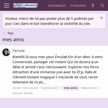
Connexion
S'inscrire
Visiteur, merci de ne pas poster plus de 5 poèmes par
jour. Ceci dans le but d'améliorer la visibilité du site.
Tags
mes amis
l'envie
Bientôt là sous mes yeux Émulati:Dn d'un désir à venir
Converscait, partager cet instant Qui ne durera q'un
délai d' amitié Ceux retrouvaient. Explorer nos force.
Attraction d'une immense joie avec toi Él:p, Rafa et
Clément Instant magique il me,tarde de vous revoir
tellement de m;)ts...
koold
Discussion
7 Janvier 2017
Réponses: 0
mes
amis
Forum:
Amitié