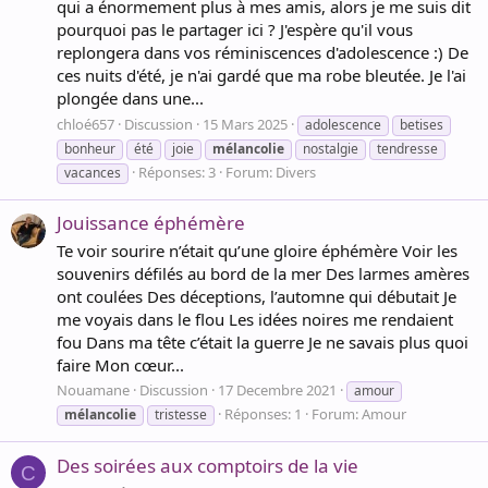
qui a énormement plus à mes amis, alors je me suis dit
pourquoi pas le partager ici ? J'espère qu'il vous
replongera dans vos réminiscences d'adolescence :) De
ces nuits d'été, je n'ai gardé que ma robe bleutée. Je l'ai
plongée dans une...
chloé657
Discussion
15 Mars 2025
adolescence
betises
bonheur
été
joie
mélancolie
nostalgie
tendresse
Réponses: 3
Forum:
Divers
vacances
Jouissance éphémère
Te voir sourire n’était qu’une gloire éphémère Voir les
souvenirs défilés au bord de la mer Des larmes amères
ont coulées Des déceptions, l’automne qui débutait Je
me voyais dans le flou Les idées noires me rendaient
fou Dans ma tête c’était la guerre Je ne savais plus quoi
faire Mon cœur...
Nouamane
Discussion
17 Decembre 2021
amour
Réponses: 1
Forum:
Amour
mélancolie
tristesse
Des soirées aux comptoirs de la vie
C