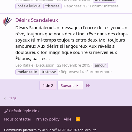
Réponses: 12
Forum:
Tristesse
poésie lyrique
tristesse
Désirs Scandaleux
Désirs Scandaleux Un message à l'encre de tes yeux Un
rêve, toujours que nous deux Une trêve dans des draps
soyeux Ni mi-temps toujours entre-deux Moi toujours
amoureux Aux désirs si langoureux Aux réveils si
douloureux Ton magnifique sourire si merveilleux
Éblouis, par tes...
Leo Rafale
Discussion
22 Novembre 2015
amour
Réponses: 14
Forum:
Amour
mélancolie
tristesse
Dernier
1 de 2
Suivant
Tags
Default Style Pink
Nous contacter
Privacy policy
Aide
R
S
S
®
Community platform by XenForo
© 2010-2026 XenForo Ltd.