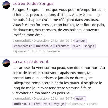
L'étreinte des Songes
Songes, Songes, il n'est que vous pour m'emporter Loin,
si loin des préoccupations d'ici-bas. A la Mélancolie je
ne puis échapper Qu'en me réfugiant dans vos bras.
Vous êtes ma forteresse, mon bunker, Mes îlots de paix,
de douceurs, Vos caresses, de vos baisers la saveurs
Protège mon âme...
plumesubtile
Discussion
27 Janvier 2017
amour
échappatoire
mélancolie
réconfort
rêves
songes
Réponses: 1
Forum:
Surréalisme
La caresse du vent
La caresse du Vent sur ma peau, son doux murmure Au
creux de l'oreille susurrant d'apaisants mots, Me
promettant que la tristesse jamais ne dure, Que
l'allégresse remplacera bientôt les maux. Il se glisse le
long de ma joue avec tendresse S'amuse à faire
virevolter de ma barbe les poils Se...
plumesubtile
Discussion
26 Janvier 2017
espoir
Réponses: 7
Forum:
mélancolie
rêve
vent
voyage