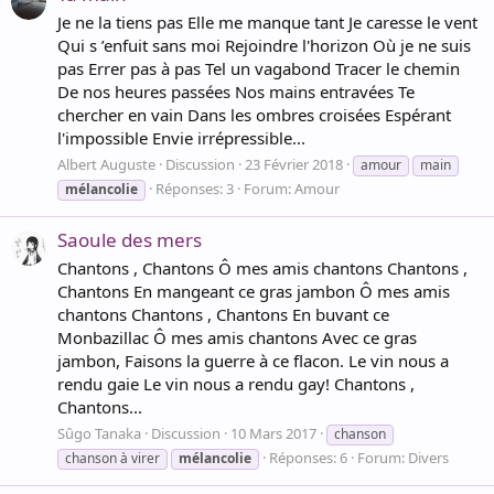
Je ne la tiens pas Elle me manque tant Je caresse le vent
Qui s ’enfuit sans moi Rejoindre l'horizon Où je ne suis
pas Errer pas à pas Tel un vagabond Tracer le chemin
De nos heures passées Nos mains entravées Te
chercher en vain Dans les ombres croisées Espérant
l'impossible Envie irrépressible...
Albert Auguste
Discussion
23 Février 2018
amour
main
Réponses: 3
Forum:
Amour
mélancolie
Saoule des mers
Chantons , Chantons Ô mes amis chantons Chantons ,
Chantons En mangeant ce gras jambon Ô mes amis
chantons Chantons , Chantons En buvant ce
Monbazillac Ô mes amis chantons Avec ce gras
jambon, Faisons la guerre à ce flacon. Le vin nous a
rendu gaie Le vin nous a rendu gay! Chantons ,
Chantons...
Sûgo Tanaka
Discussion
10 Mars 2017
chanson
Réponses: 6
Forum:
Divers
chanson à virer
mélancolie