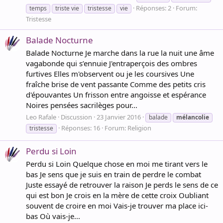
Réponses: 2
Forum:
temps
triste vie
tristesse
vie
Tristesse
Balade Nocturne
Balade Nocturne Je marche dans la rue la nuit une âme
vagabonde qui s’ennuie J'entraperçois des ombres
furtives Elles m'observent ou je les coursives Une
fraîche brise de vent passante Comme des petits cris
d'épouvantes Un frisson entre angoisse et espérance
Noires pensées sacrilèges pour...
Leo Rafale
Discussion
23 Janvier 2016
balade
mélancolie
Réponses: 16
Forum:
Religion
tristesse
Perdu si Loin
Perdu si Loin Quelque chose en moi me tirant vers le
bas Je sens que je suis en train de perdre le combat
Juste essayé de retrouver la raison Je perds le sens de ce
qui est bon Je crois en la mère de cette croix Oubliant
souvent de croire en moi Vais-je trouver ma place ici-
bas Où vais-je...