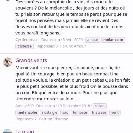
Des soirées au comptoir de la vie , dis-moi tu te
souviens ? De la mélancolie , des jours et des nuits où
tu priais son retour Que le temps se perds pour que se
figent nos pensées mais jamais elle ne revient Des
fleuves coulant de tes yeux qui disaient que le temps
vous paraît long sans...
Cyrilleramain
Discussion
5 Avril 2020
amour
mélancolie
Réponses: 0
Forum:
Amour
tristesse
Grands vents
Mieux vaut rire que pleurer, Un adage, pour sûr, de
qualité Un courage, bien pur, un beau combat Une
solitude voulue, la création d'un petit cabas Que l'on fait
le plus petit possible, et le plus froid On le pousse dans
un coin Bloqué entre deux murs Pour ne plus que
l'entendre murmurer au loin...
Amalia509
Discussion
19 Decembre 2018
cabas
mélancolie
nostalgie
sac
tempête
tristesse
vent
Réponses: 7
Forum:
Tristesse
Ta main