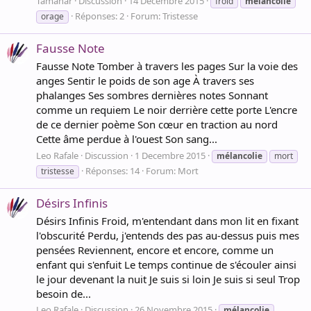
Tamanar
Discussion
14 Decembre 2015
froid
mélancolie
Réponses: 2
Forum:
Tristesse
orage
Fausse Note
Fausse Note Tomber à travers les pages Sur la voie des
anges Sentir le poids de son age À travers ses
phalanges Ses sombres dernières notes Sonnant
comme un requiem Le noir derrière cette porte L'encre
de ce dernier poème Son cœur en traction au nord
Cette âme perdue à l'ouest Son sang...
Leo Rafale
Discussion
1 Decembre 2015
mélancolie
mort
Réponses: 14
Forum:
Mort
tristesse
Désirs Infinis
Désirs Infinis Froid, m'entendant dans mon lit en fixant
l'obscurité Perdu, j'entends des pas au-dessus puis mes
pensées Reviennent, encore et encore, comme un
enfant qui s'enfuit Le temps continue de s'écouler ainsi
le jour devenant la nuit Je suis si loin Je suis si seul Trop
besoin de...
Leo Rafale
Discussion
26 Novembre 2015
mélancolie