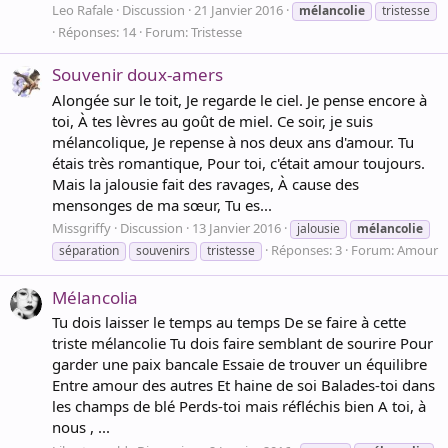
Leo Rafale
Discussion
21 Janvier 2016
mélancolie
tristesse
Réponses: 14
Forum:
Tristesse
Souvenir doux-amers
Alongée sur le toit, Je regarde le ciel. Je pense encore à
toi, À tes lèvres au goût de miel. Ce soir, je suis
mélancolique, Je repense à nos deux ans d'amour. Tu
étais très romantique, Pour toi, c'était amour toujours.
Mais la jalousie fait des ravages, À cause des
mensonges de ma sœur, Tu es...
Missgriffy
Discussion
13 Janvier 2016
jalousie
mélancolie
Réponses: 3
Forum:
Amour
séparation
souvenirs
tristesse
Mélancolia
Tu dois laisser le temps au temps De se faire à cette
triste mélancolie Tu dois faire semblant de sourire Pour
garder une paix bancale Essaie de trouver un équilibre
Entre amour des autres Et haine de soi Balades-toi dans
les champs de blé Perds-toi mais réfléchis bien A toi, à
nous , ...