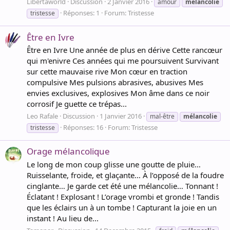
Libertaworld
Discussion
2 Janvier 2016
amour
mélancolie
Réponses: 1
Forum:
Tristesse
tristesse
Être en Ivre
Être en Ivre Une année de plus en dérive Cette rancœur
qui m'enivre Ces années qui me poursuivent Survivant
sur cette mauvaise rive Mon cœur en traction
compulsive Mes pulsions abrasives, abusives Mes
envies exclusives, explosives Mon âme dans ce noir
corrosif Je guette ce trépas...
Leo Rafale
Discussion
1 Janvier 2016
mal-être
mélancolie
Réponses: 16
Forum:
Tristesse
tristesse
Orage mélancolique
Le long de mon coup glisse une goutte de pluie…
Ruisselante, froide, et glaçante… À l’opposé de la foudre
cinglante… Je garde cet été une mélancolie… Tonnant !
Éclatant ! Explosant ! L’orage vrombi et gronde ! Tandis
que les éclairs un à un tombe ! Capturant la joie en un
instant ! Au lieu de...