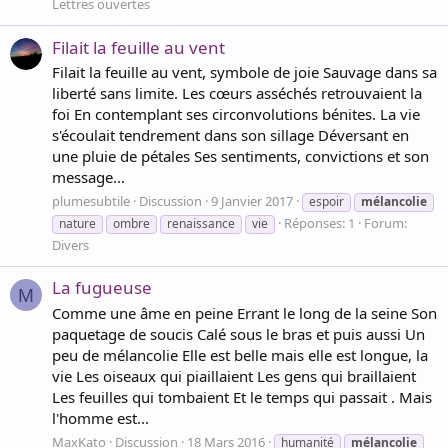
Lettres ouvertes
Filait la feuille au vent
Filait la feuille au vent, symbole de joie Sauvage dans sa
liberté sans limite. Les cœurs asséchés retrouvaient la
foi En contemplant ses circonvolutions bénites. La vie
s'écoulait tendrement dans son sillage Déversant en
une pluie de pétales Ses sentiments, convictions et son
message...
plumesubtile
Discussion
9 Janvier 2017
espoir
mélancolie
Réponses: 1
Forum:
nature
ombre
renaissance
vie
Divers
La fugueuse
M
Comme une âme en peine Errant le long de la seine Son
paquetage de soucis Calé sous le bras et puis aussi Un
peu de mélancolie Elle est belle mais elle est longue, la
vie Les oiseaux qui piaillaient Les gens qui braillaient
Les feuilles qui tombaient Et le temps qui passait . Mais
l'homme est...
MaxKato
Discussion
18 Mars 2016
humanité
mélancolie