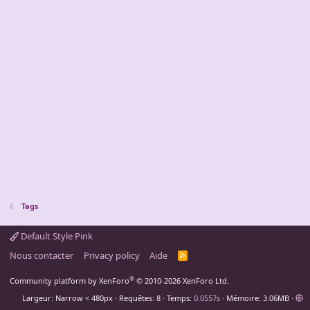
Tags
Default Style Pink
Nous contacter
Privacy policy
Aide
R
S
S
®
Community platform by XenForo
© 2010-2026 XenForo Ltd.
Largeur
Requêtes
8
Temps
0.0557s
Mémoire
3.06MB