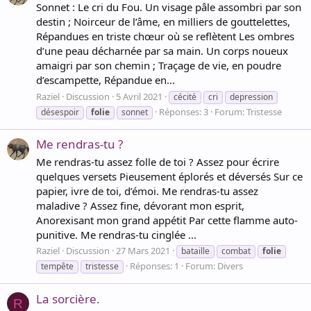
Sonnet : Le cri du Fou. Un visage pâle assombri par son
destin ; Noirceur de l’âme, en milliers de gouttelettes,
Répandues en triste chœur où se reflètent Les ombres
d’une peau décharnée par sa main. Un corps noueux
amaigri par son chemin ; Traçage de vie, en poudre
d’escampette, Répandue en...
Raziel
Discussion
5 Avril 2021
cécité
cri
depression
Réponses: 3
Forum:
Tristesse
désespoir
folie
sonnet
Me rendras-tu ?
Me rendras-tu assez folle de toi ? Assez pour écrire
quelques versets Pieusement éplorés et déversés Sur ce
papier, ivre de toi, d’émoi. Me rendras-tu assez
maladive ? Assez fine, dévorant mon esprit,
Anorexisant mon grand appétit Par cette flamme auto-
punitive. Me rendras-tu cinglée ...
Raziel
Discussion
27 Mars 2021
bataille
combat
folie
Réponses: 1
Forum:
Divers
tempête
tristesse
La sorcière.
R