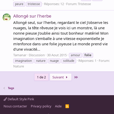
Réponses: 12
Forum:
Tristesse
peure
tristesse
Allongé sur l'herbe
Allongé seul, sur l'herbe, regardant le ciel J'observe les
nuages, la tête rêveuse Je vois ici un monstre, là une
nonne pieuse J'oublie ainsi tout bonheur matériel Mon
imagination s'emballe à une vitesse exponentielle Je
m'enfonce dans une folie joyeuse Le monde prend vie
d'une vivacité...
Tamanar
Discussion
30 Aout 2015
amour
folie
Réponses: 1
Forum:
imagination
nature
nuage
solitude
Nature
Dernier
1 de 2
Suivant
Tags
Default Style Pink
Nous contacter
Privacy policy
Aide
R
S
S