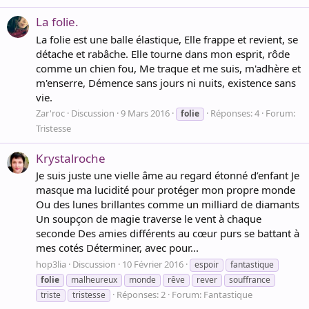
La folie.
La folie est une balle élastique, Elle frappe et revient, se
détache et rabâche. Elle tourne dans mon esprit, rôde
comme un chien fou, Me traque et me suis, m'adhère et
m'enserre, Démence sans jours ni nuits, existence sans
vie.
Zar'roc
Discussion
9 Mars 2016
Réponses: 4
Forum:
folie
Tristesse
Krystalroche
Je suis juste une vielle âme au regard étonné d’enfant Je
masque ma lucidité pour protéger mon propre monde
Ou des lunes brillantes comme un milliard de diamants
Un soupçon de magie traverse le vent à chaque
seconde Des amies différents au cœur purs se battant à
mes cotés Déterminer, avec pour...
hop3lia
Discussion
10 Février 2016
espoir
fantastique
folie
malheureux
monde
rêve
rever
souffrance
Réponses: 2
Forum:
Fantastique
triste
tristesse