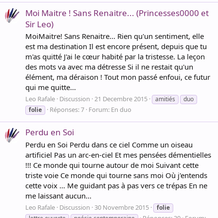
Moi Maitre ! Sans Renaitre... (Princesses0000 et
Sir Leo)
MoiMaitre! Sans Renaitre... Rien qu'un sentiment, elle
est ma destination Il est encore présent, depuis que tu
m'as quitté J'ai le cœur habité par la tristesse. La leçon
des mots va avec ma détresse Si il ne restait qu'un
élément, ma déraison ! Tout mon passé enfoui, ce futur
qui me quitte...
Leo Rafale
Discussion
21 Decembre 2015
amitiés
duo
Réponses: 7
Forum:
En duo
folie
Perdu en Soi
Perdu en Soi Perdu dans ce ciel Comme un oiseau
artificiel Pas un arc-en-ciel Et mes pensées démentielles
!!! Ce monde qui tourne autour de moi Suivant cette
triste voie Ce monde qui tourne sans moi Où j'entends
cette voix … Me guidant pas à pas vers ce trépas En ne
me laissant aucun...
Leo Rafale
Discussion
30 Novembre 2015
folie
Réponses: 30
Forum: