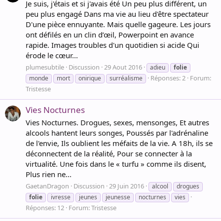
Je suis, j'étais et si j'avais été Un peu plus différent, un
peu plus engagé Dans ma vie au lieu d'être spectateur
D'une pièce ennuyante. Mais quelle gageure. Les jours
ont défilés en un clin d’œil, Powerpoint en avance
rapide. Images troubles d'un quotidien si acide Qui
érode le cœur...
plumesubtile
Discussion
29 Aout 2016
adieu
folie
Réponses: 2
Forum:
monde
mort
onirique
surréalisme
Tristesse
Vies Nocturnes
Vies Nocturnes. Drogues, sexes, mensonges, Et autres
alcools hantent leurs songes, Poussés par l'adrénaline
de l'envie, Ils oublient les méfaits de la vie. A 18h, ils se
déconnectent de la réalité, Pour se connecter à la
virtualité. Une fois dans le « turfu » comme ils disent,
Plus rien ne...
GaetanDragon
Discussion
29 Juin 2016
alcool
drogues
folie
ivresse
jeunes
jeunesse
nocturnes
vies
Réponses: 12
Forum:
Tristesse