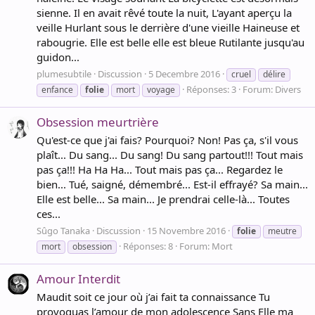
sienne. Il en avait rêvé toute la nuit, L'ayant aperçu la
veille Hurlant sous le derrière d'une vieille Haineuse et
rabougrie. Elle est belle elle est bleue Rutilante jusqu'au
guidon...
plumesubtile
Discussion
5 Decembre 2016
cruel
délire
Réponses: 3
Forum:
Divers
enfance
folie
mort
voyage
Obsession meurtrière
Qu'est-ce que j'ai fais? Pourquoi? Non! Pas ça, s'il vous
plaît... Du sang... Du sang! Du sang partout!!! Tout mais
pas ça!!! Ha Ha Ha... Tout mais pas ça... Regardez le
bien... Tué, saigné, démembré... Est-il effrayé? Sa main...
Elle est belle... Sa main... Je prendrai celle-là... Toutes
ces...
Sûgo Tanaka
Discussion
15 Novembre 2016
folie
meutre
Réponses: 8
Forum:
Mort
mort
obsession
Amour Interdit
Maudit soit ce jour où j’ai fait ta connaissance Tu
provoquas l’amour de mon adolescence Sans Elle ma