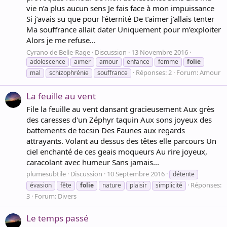
vie n’a plus aucun sens Je fais face à mon impuissance
Si j’avais su que pour l’éternité De t’aimer j’allais tenter
Ma souffrance allait dater Uniquement pour m’exploiter
Alors je me refuse...
Cyrano de Belle-Rage
Discussion
13 Novembre 2016
adolescence
aimer
amour
enfance
femme
folie
Réponses: 2
Forum:
Amour
mal
schizophrénie
souffrance
La feuille au vent
File la feuille au vent dansant gracieusement Aux grès
des caresses d'un Zéphyr taquin Aux sons joyeux des
battements de tocsin Des Faunes aux regards
attrayants. Volant au dessus des têtes elle parcours Un
ciel enchanté de ces geais moqueurs Au rire joyeux,
caracolant avec humeur Sans jamais...
plumesubtile
Discussion
10 Septembre 2016
détente
Réponses:
évasion
fête
folie
nature
plaisir
simplicité
3
Forum:
Divers
Le temps passé