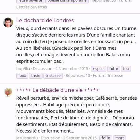
lettre ouverte
poésie contemporaine
Lettres ouvertes
Le clochard de Londres
Vieux,lourd errants dans les pavées obscures Un tourne
disque s'active derrière les murs D'une famille chantant
au coin du feu Je pose une oreilles en toussant un peu...
Au son libérateur,Gracieux papillon ! Dans mes
oreilles,cette magie devient un tourbillon Balais mon
esprit accumuler par...
hop3lia
Discussion
4 Novembre 2015
espoir
folie
fou
Réponses: 10
Forum:
Tristesse
foux
triste
tristesse
+*+*+ La débâcle d'une vie +*+*+
Réveil perturbé, envi de m'échapper, Café serré, pensées
oppressées, Habillage précipité, peu coloré,
Mouvements bloqués, tétanisés, Amnésie de mes
fonctionnalités, Perte de liberté, de dignité... Dépourvu
de sentiments, État d'épuisement, Besoin de calmants,
Nécessité d'enfermement...
jesuisperdu
Discussion
2 Septembre 2015
folie
mort