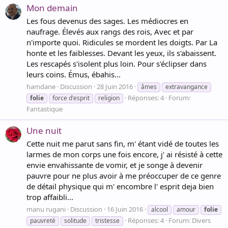
Mon demain
Les fous devenus des sages. Les médiocres en
naufrage. Élevés aux rangs des rois, Avec et par
n'importe quoi. Ridicules se mordent les doigts. Par La
honte et les faiblesses. Devant les yeux, ils s'abaissent.
Les rescapés s'isolent plus loin. Pour s'éclipser dans
leurs coins. Émus, ébahis...
hamdane
Discussion
28 Juin 2016
âmes
extravangance
Réponses: 4
Forum:
folie
force d'esprit
religion
Fantastique
Une nuit
Cette nuit me parut sans fin, m' étant vidé de toutes les
larmes de mon corps une fois encore, j' ai résisté à cette
envie envahissante de vomir, et je songe à devenir
pauvre pour ne plus avoir à me préoccuper de ce genre
de détail physique qui m' encombre l' esprit deja bien
trop affaibli...
manu rugani
Discussion
16 Juin 2016
alcool
amour
folie
Réponses: 4
Forum:
Divers
pauvreté
solitude
tristesse