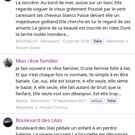
La sorcière. Au bord de mer, assise sur un banc Elle
regarde voguer le vieux gréement Poussé par le vent
caressant ses cheveux blancs Passe devant elle un
majestueux goéland Elle cherche en lui le regard de ses
amants La gloire de sa beauté est inscrite en rides Dont
la larme isolée inondera...
ROUSSELOT
Discussion
12 Janvier 2018
Réponses: 5
folie
Forum:
Divers
Mon rêve familier
Je fais souvent ce rêve familier, D'une femme folle à lier,
Et qui n'est chaque fois ni normale, Ni simple à en être
banale. Car, oui, elle est bizarre, A elle seule, elle sème
le bazar, A elle seule, elle fait autant de bruit que la
fanfare, Elle seule voit son désespoir. Est-elle trop...
Mystix
Discussion
17 Septembre 2017
amour
folie
Réponses: 5
Forum:
Connus
Boulevard des Lilas
Boulevard des lilas pédale un enfant A en perdre
haleine. Le visage souriant La bicyclette est désormais