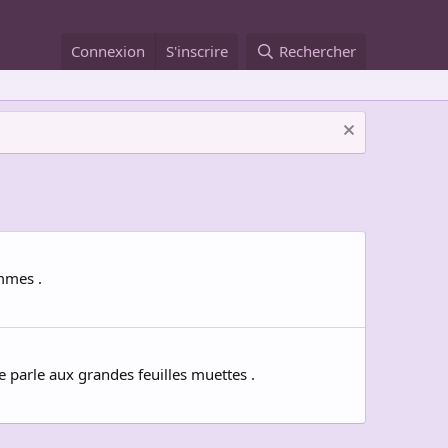
Connexion
S'inscrire
Rechercher
ommes .
e parle aux grandes feuilles muettes .