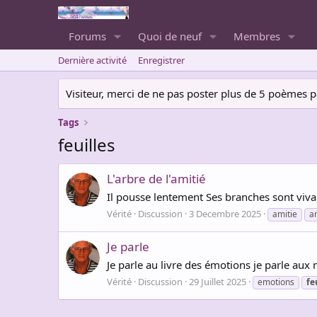
Forums
Quoi de neuf
Membres
Dernière activité
Enregistrer
Visiteur, merci de ne pas poster plus de 5 poèmes par 
Tags
feuilles
L'arbre de l'amitié
Il pousse lentement Ses branches sont vivan
Vérité
Discussion
3 Decembre 2025
amitie
a
Je parle
Je parle au livre des émotions je parle aux
Vérité
Discussion
29 Juillet 2025
emotions
fe