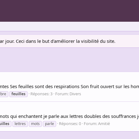
jour. Ceci dans le but d'améliorer la visibilité du site.
tes Ses feuilles sont des respirations Son fruit ouvert sur les h
Réponses: 3
Forum:
Divers
rbre
feuilles
 mots qui enchantent je parle aux lettres doubles des souffrances j
Réponses: 0
Forum:
Amitié
uilles
lettres
mots
parle