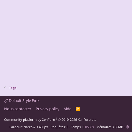
Tags
Default Style Pink
Nous contacter
Privacy policy
Aide
R
S
S
®
Community platform by XenForo
© 2010-2026 XenForo Ltd.
Largeur
Requêtes
8
Temps
0.0560s
Mémoire
3.06MB