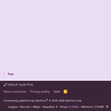
Tags
Default Style Pink
Nous contacter
Privacy policy
Aide
R
S
S
®
Community platform by XenForo
© 2010-2026 XenForo Ltd.
Largeur
Requêtes
8
Temps
0.0450s
Mémoire
2.91MB