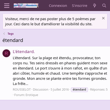
Connexion
S'inscrire
Visiteur, merci de ne pas poster plus de 5 poèmes par
jour. Ceci dans le but d'améliorer la visibilité du site.
Tags
étendard
L'étendard.
R
L’étendard. Sur la plage est étendu, provocateur, ton
corps nu. Tes seins dressés en phares guident mon sexe
en étendard. Le port s’ouvre à mon rafiot, en quête d’un
abri côtier, humide et chaud. Une tempête s’approche et
gronde. Mon ancre se plante entre tes formes girondes.
La frêle...
ROUSSELOT
Discussion
5 Juillet 2016
Réponses: 5
étendard
Forum:
Erotique