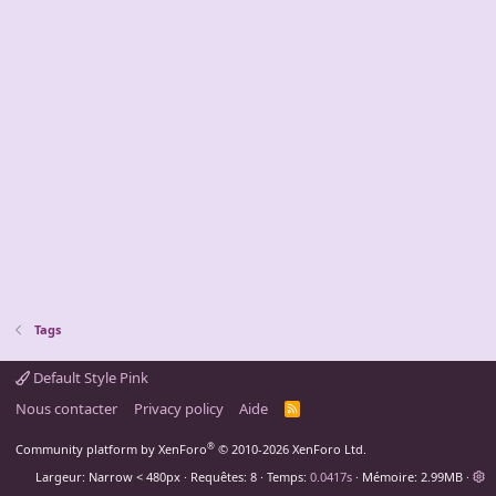
Tags
Default Style Pink
Nous contacter
Privacy policy
Aide
R
S
S
®
Community platform by XenForo
© 2010-2026 XenForo Ltd.
Largeur
Requêtes
8
Temps
0.0417s
Mémoire
2.99MB