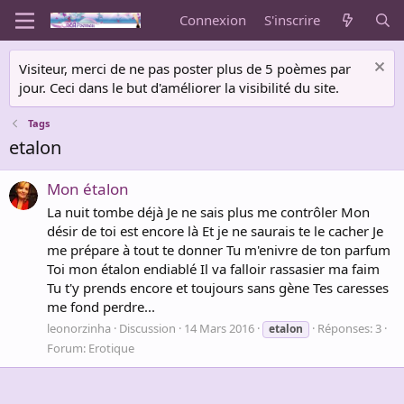
Connexion
S'inscrire
Visiteur, merci de ne pas poster plus de 5 poèmes par
jour. Ceci dans le but d'améliorer la visibilité du site.
Tags
etalon
Mon étalon
La nuit tombe déjà Je ne sais plus me contrôler Mon
désir de toi est encore là Et je ne saurais te le cacher Je
me prépare à tout te donner Tu m'enivre de ton parfum
Toi mon étalon endiablé Il va falloir rassasier ma faim
Tu t'y prends encore et toujours sans gène Tes caresses
me fond perdre...
leonorzinha
Discussion
14 Mars 2016
Réponses: 3
etalon
Forum:
Erotique