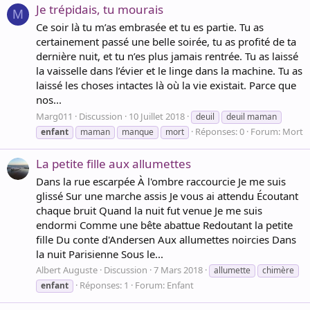
Je trépidais, tu mourais
M
Ce soir là tu m’as embrasée et tu es partie. Tu as
certainement passé une belle soirée, tu as profité de ta
dernière nuit, et tu n’es plus jamais rentrée. Tu as laissé
la vaisselle dans l’évier et le linge dans la machine. Tu as
laissé les choses intactes là où la vie existait. Parce que
nos...
Marg011
Discussion
10 Juillet 2018
deuil
deuil maman
Réponses: 0
Forum:
Mort
enfant
maman
manque
mort
La petite fille aux allumettes
Dans la rue escarpée À l'ombre raccourcie Je me suis
glissé Sur une marche assis Je vous ai attendu Écoutant
chaque bruit Quand la nuit fut venue Je me suis
endormi Comme une bête abattue Redoutant la petite
fille Du conte d'Andersen Aux allumettes noircies Dans
la nuit Parisienne Sous le...
Albert Auguste
Discussion
7 Mars 2018
allumette
chimère
Réponses: 1
Forum:
Enfant
enfant