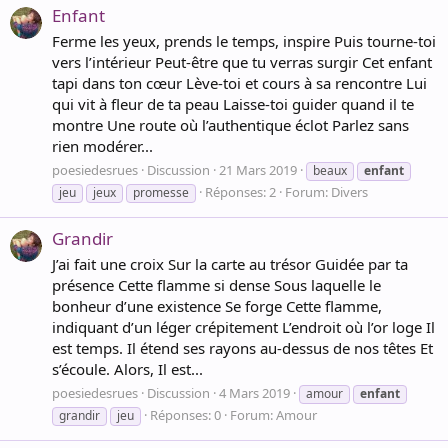
Enfant
Ferme les yeux, prends le temps, inspire Puis tourne-toi
vers l’intérieur Peut-être que tu verras surgir Cet enfant
tapi dans ton cœur Lève-toi et cours à sa rencontre Lui
qui vit à fleur de ta peau Laisse-toi guider quand il te
montre Une route où l’authentique éclot Parlez sans
rien modérer...
poesiedesrues
Discussion
21 Mars 2019
beaux
enfant
Réponses: 2
Forum:
Divers
jeu
jeux
promesse
Grandir
J’ai fait une croix Sur la carte au trésor Guidée par ta
présence Cette flamme si dense Sous laquelle le
bonheur d’une existence Se forge Cette flamme,
indiquant d’un léger crépitement L’endroit où l’or loge Il
est temps. Il étend ses rayons au-dessus de nos têtes Et
s’écoule. Alors, Il est...
poesiedesrues
Discussion
4 Mars 2019
amour
enfant
Réponses: 0
Forum:
Amour
grandir
jeu