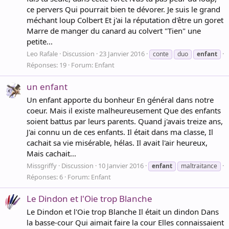
ce pervers Qui pourrait bien te dévorer. Je suis le grand
méchant loup Colbert Et j'ai la réputation d'être un goret
Marre de manger du canard au colvert "Tien" une
petite...
Leo Rafale
Discussion
23 Janvier 2016
conte
duo
enfant
Réponses: 19
Forum:
Enfant
un enfant
Un enfant apporte du bonheur En général dans notre
coeur. Mais il existe malheureusement Que des enfants
soient battus par leurs parents. Quand j'avais treize ans,
J'ai connu un de ces enfants. Il était dans ma classe, Il
cachait sa vie misérable, hélas. Il avait l'air heureux,
Mais cachait...
Missgriffy
Discussion
10 Janvier 2016
enfant
maltraitance
Réponses: 6
Forum:
Enfant
Le Dindon et l'Oie trop Blanche
Le Dindon et l'Oie trop Blanche Il était un dindon Dans
la basse-cour Qui aimait faire la cour Elles connaissaient