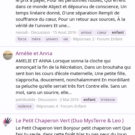
dans ce monde Abject et dépourvu de conscience, Un
temps linéaire donné, D'une séparation Rempli de
souffrance du cœur, Pour un retour aux sources, À la
vérité de l'univers Et une...
nessah
Discussion
15 Aout 2016
amour
coeur
enfant
Réponses: 2
Forum:
Enfant
force
mère
univers
vie
Amélie et Anna
AMELIE ET ANNA Lorsque sonna la cloche qui
annonçait la fin de la Récréation, Dans un brouhaha qui
sent bon les cours d’école maternelle, Une petite fille,
s’approcha, doucement, nonchalamment En mordillant
sa peluche qu’elle serrait très fort Contre elle. Sans un
mot, sans un sourire, elle...
petitbolide
Discussion
2 Mai 2016
enfant
tristesse
Réponses: 4
Forum:
Enfant
violence
Le Petit Chaperon Vert (Duo MysTerre & Leo )
Le Petit Chaperon Vert Bonjour petit chaperon vert Que
fais tu seule, dans cette forêt N'as tu pas peur du loup,