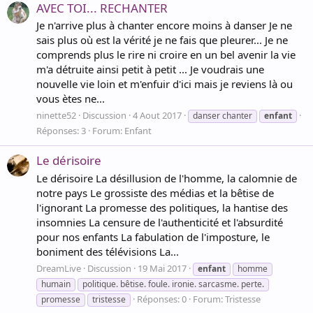
AVEC TOI... RECHANTER
Je n'arrive plus à chanter encore moins à danser Je ne
sais plus où est la vérité je ne fais que pleurer... Je ne
comprends plus le rire ni croire en un bel avenir la vie
m'a détruite ainsi petit à petit ... Je voudrais une
nouvelle vie loin et m'enfuir d'ici mais je reviens là ou
vous ètes ne...
ninette52
Discussion
4 Aout 2017
danser chanter
enfant
Réponses: 3
Forum:
Enfant
Le dérisoire
Le dérisoire La désillusion de l'homme, la calomnie de
notre pays Le grossiste des médias et la bêtise de
l'ignorant La promesse des politiques, la hantise des
insomnies La censure de l'authenticité et l'absurdité
pour nos enfants La fabulation de l'imposture, le
boniment des télévisions La...
DreamLive
Discussion
19 Mai 2017
enfant
homme
humain
politique. bêtise. foule. ironie. sarcasme. perte.
Réponses: 0
Forum:
Tristesse
promesse
tristesse