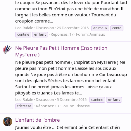
le goujon Se pavanant dès le lever du jour Pourtant laid
comme un thon Et n’était pas une bête de marathon Il
lorgnait les belles comme un vautour Tournant du
croupion comme...
Leo Rafale
Discussion
26 Decembre 2015
animaux
conte
Réponses: 17
Forum:
Animaux
contine
enfant
Ne Pleure Pas Petit Homme (Inspiration
MysTerre )
Ne pleure pas petit homme ( Inspiration MysTerre ) Ne
pleure pas mon petit homme Laisse les soucis aux
grands Ne joue pas à être un bonhomme Car beaucoup
sont des glands Sèches tes larmes mon bel enfant
Surtout ne prend jamais les armes Laisse ça aux
pitoyables truands Les lames te...
Leo Rafale
Discussion
5 Decembre 2015
cantine
enfant
Réponses: 13
Forum:
Tristesse
tristesse
L'enfant de l'ombre
J’aurais voulu être … Cet enfant béni Cet enfant chéri