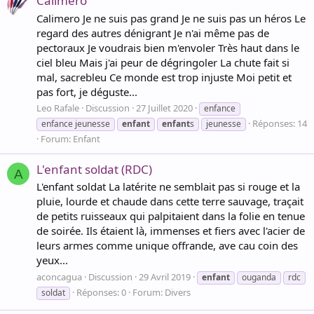
Calimero
Calimero Je ne suis pas grand Je ne suis pas un héros Le
regard des autres dénigrant Je n'ai même pas de
pectoraux Je voudrais bien m'envoler Très haut dans le
ciel bleu Mais j'ai peur de dégringoler La chute fait si
mal, sacrebleu Ce monde est trop injuste Moi petit et
pas fort, je déguste...
Leo Rafale
Discussion
27 Juillet 2020
enfance
Réponses: 14
enfance jeunesse
enfant
enfant
s
jeunesse
Forum:
Enfant
L'enfant soldat (RDC)
A
L'enfant soldat La latérite ne semblait pas si rouge et la
pluie, lourde et chaude dans cette terre sauvage, traçait
de petits ruisseaux qui palpitaient dans la folie en tenue
de soirée. Ils étaient là, immenses et fiers avec l'acier de
leurs armes comme unique offrande, ave cau coin des
yeux...
aconcagua
Discussion
29 Avril 2019
enfant
ouganda
rdc
Réponses: 0
Forum:
Divers
soldat