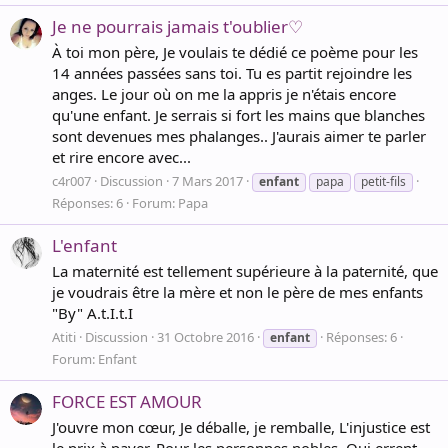
Je ne pourrais jamais t'oublier♡
À toi mon père, Je voulais te dédié ce poème pour les
14 années passées sans toi. Tu es partit rejoindre les
anges. Le jour où on me la appris je n'étais encore
qu'une enfant. Je serrais si fort les mains que blanches
sont devenues mes phalanges.. J'aurais aimer te parler
et rire encore avec...
c4r007
Discussion
7 Mars 2017
enfant
papa
petit-fils
Réponses: 6
Forum:
Papa
L'enfant
La maternité est tellement supérieure à la paternité, que
je voudrais être la mère et non le père de mes enfants
"By" A.t.I.t.I
Atiti
Discussion
31 Octobre 2016
Réponses: 6
enfant
Forum:
Enfant
FORCE EST AMOUR
J'ouvre mon cœur, Je déballe, je remballe, L'injustice est
le prix à payer, Pour les personnes nobles, Qui errent