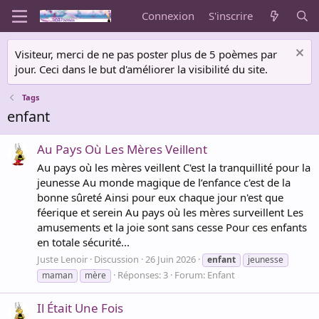
Connexion
S'inscrire
Visiteur, merci de ne pas poster plus de 5 poèmes par
jour. Ceci dans le but d'améliorer la visibilité du site.
Tags
enfant
Au Pays Où Les Mères Veillent
Au pays où les mères veillent C'est la tranquillité pour la
jeunesse Au monde magique de l’enfance c'est de la
bonne sûreté Ainsi pour eux chaque jour n'est que
féerique et serein Au pays où les mères surveillent Les
amusements et la joie sont sans cesse Pour ces enfants
en totale sécurité...
Juste Lenoir
Discussion
26 Juin 2026
enfant
jeunesse
Réponses: 3
Forum:
Enfant
maman
mère
Il Était Une Fois