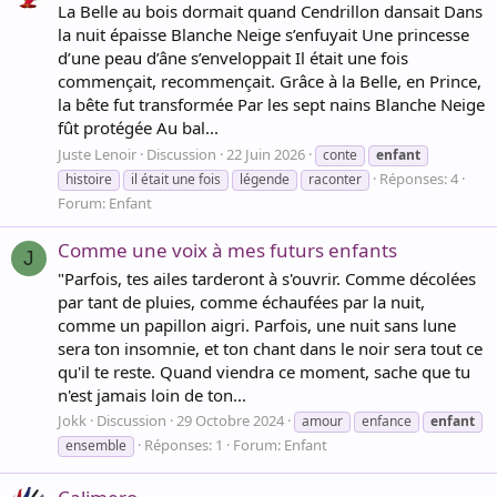
La Belle au bois dormait quand Cendrillon dansait Dans
la nuit épaisse Blanche Neige s’enfuyait Une princesse
d’une peau d’âne s’enveloppait Il était une fois
commençait, recommençait. Grâce à la Belle, en Prince,
la bête fut transformée Par les sept nains Blanche Neige
fût protégée Au bal...
Juste Lenoir
Discussion
22 Juin 2026
conte
enfant
Réponses: 4
histoire
il était une fois
légende
raconter
Forum:
Enfant
Comme une voix à mes futurs enfants
J
"Parfois, tes ailes tarderont à s'ouvrir. Comme décolées
par tant de pluies, comme échaufées par la nuit,
comme un papillon aigri. Parfois, une nuit sans lune
sera ton insomnie, et ton chant dans le noir sera tout ce
qu'il te reste. Quand viendra ce moment, sache que tu
n'est jamais loin de ton...
Jokk
Discussion
29 Octobre 2024
amour
enfance
enfant
Réponses: 1
Forum:
Enfant
ensemble