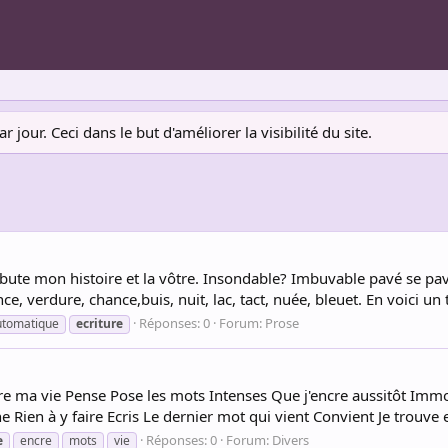
jour. Ceci dans le but d'améliorer la visibilité du site.
 débute mon histoire et la vôtre. Insondable? Imbuvable pavé se
, verdure, chance,buis, nuit, lac, tact, nuée, bleuet. En voici un t
Réponses: 0
Forum:
Prose
utomatique
ecriture
ire ma vie Pense Pose les mots Intenses Que j'encre aussitôt Immo
 Rien à y faire Ecris Le dernier mot qui vient Convient Je trouve e
Réponses: 0
Forum:
Divers
e
encre
mots
vie