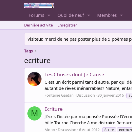
Forums
Quoi de neuf
Membres
Dernière activité
Enregistrer
Visiteur, merci de ne pas poster plus de 5 poèmes par 
Tags
ecriture
Les Choses dont Je Cause
C est un écrit parmi tant d autre, par qui
autant de rêves inénarrables? Nature, enfance
Fontaine Gaëtan
Discussion
30 Janvier 2016
a
Ecriture
M
J'écris Dictée par ma pensée Poussée D'écr
bille Tourne Cherche à me distraire Retourne
Moho
Discussion
6 Aout 2012
écrire
ecritur