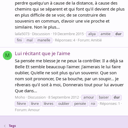
perdre quelqu'un à cause de la distance, à cause des
chemins qui se séparent et qui font qu'il devient de plus
en plus difficile de se voir, de se construire des
souvenirs en commun, d'avoir une vie proche et
similaire. Non le plus...
laïla5073
Discussion
19 Decembre 2015
aliya
amitie
dur
Réponses: 4
Forum:
Amitié
fini
mal
manelle
Lui récitant que je l'aime
M
Sa pensée me blesse Je ne peux la contrôler. Il a déjà sa
Belle Et semble beaucoup l'aimer. J'aimerais le lui faire
oublier, Qu'elle ne soit plus qu'un souvenir. Que son
nom soit prononcer, De sa bouche, par un soupir... Je
rêverais qu'il soit à moi, Donnerais tout pour lui avouer
Que dans...
Moho
Discussion
8 Septembre 2012
amour
baiser
dur
Réponses: 1
fièvre
lèvre
lèvres
oublier
pensée
roi
Forum:
Amour
Tags