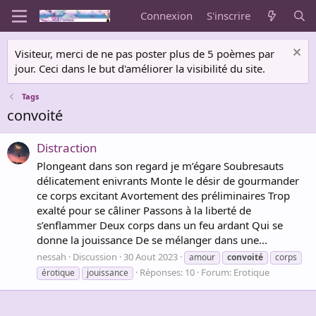
Connexion
S'inscrire
Visiteur, merci de ne pas poster plus de 5 poèmes par
jour. Ceci dans le but d'améliorer la visibilité du site.
Tags
convoité
Distraction
Plongeant dans son regard je m’égare Soubresauts
délicatement enivrants Monte le désir de gourmander
ce corps excitant Avortement des préliminaires Trop
exalté pour se câliner Passons à la liberté de
s’enflammer Deux corps dans un feu ardant Qui se
donne la jouissance De se mélanger dans une...
nessah
Discussion
30 Aout 2023
amour
convoité
corps
Réponses: 10
Forum:
Erotique
érotique
jouissance