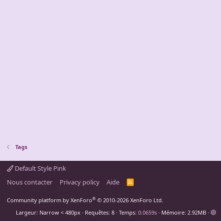
Tags
Default Style Pink
Nous contacter
Privacy policy
Aide
R
S
S
®
Community platform by XenForo
© 2010-2026 XenForo Ltd.
Largeur
Requêtes
8
Temps
0.0659s
Mémoire
2.92MB