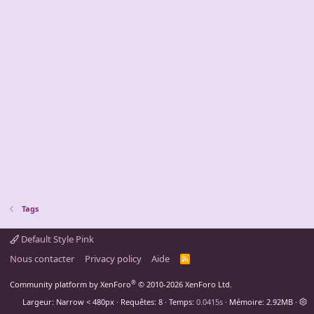
Tags
Default Style Pink
Nous contacter
Privacy policy
Aide
R
S
S
®
Community platform by XenForo
© 2010-2026 XenForo Ltd.
Largeur
Requêtes
8
Temps
0.0415s
Mémoire
2.92MB