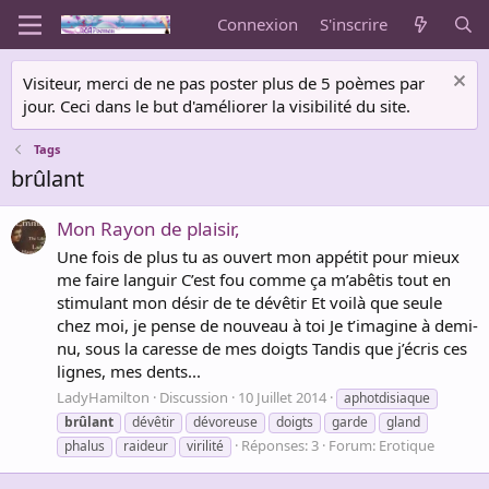
Connexion
S'inscrire
Visiteur, merci de ne pas poster plus de 5 poèmes par
jour. Ceci dans le but d'améliorer la visibilité du site.
Tags
brûlant
Mon Rayon de plaisir,
Une fois de plus tu as ouvert mon appétit pour mieux
me faire languir C’est fou comme ça m’abêtis tout en
stimulant mon désir de te dévêtir Et voilà que seule
chez moi, je pense de nouveau à toi Je t’imagine à demi-
nu, sous la caresse de mes doigts Tandis que j’écris ces
lignes, mes dents...
LadyHamilton
Discussion
10 Juillet 2014
aphotdisiaque
brûlant
dévêtir
dévoreuse
doigts
garde
gland
Réponses: 3
Forum:
Erotique
phalus
raideur
virilité