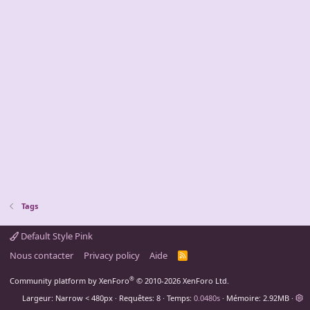
Tags
Default Style Pink
Nous contacter
Privacy policy
Aide
R
S
S
®
Community platform by XenForo
© 2010-2026 XenForo Ltd.
Largeur
Requêtes
8
Temps
0.0480s
Mémoire
2.92MB