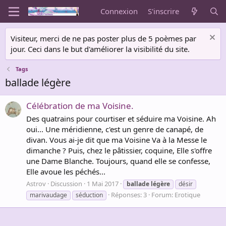
Connexion
S'inscrire
Visiteur, merci de ne pas poster plus de 5 poèmes par
jour. Ceci dans le but d'améliorer la visibilité du site.
Tags
ballade légère
Célébration de ma Voisine.
Des quatrains pour courtiser et séduire ma Voisine. Ah
oui... Une méridienne, c'est un genre de canapé, de
divan. Vous ai-je dit que ma Voisine Va à la Messe le
dimanche ? Puis, chez le pâtissier, coquine, Elle s'offre
une Dame Blanche. Toujours, quand elle se confesse,
Elle avoue les péchés...
Astrov
Discussion
1 Mai 2017
ballade
légère
désir
Réponses: 3
Forum:
Erotique
marivaudage
séduction