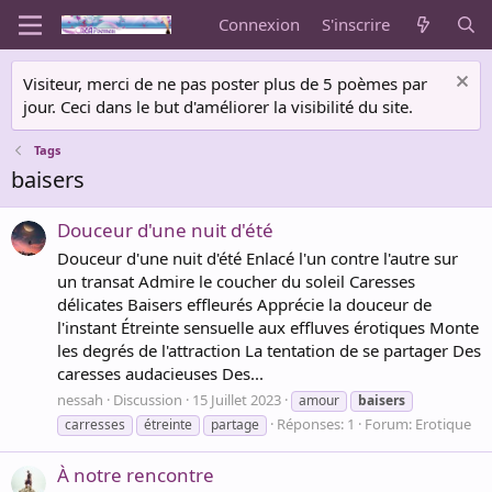
Connexion
S'inscrire
Visiteur, merci de ne pas poster plus de 5 poèmes par
jour. Ceci dans le but d'améliorer la visibilité du site.
Tags
baisers
Douceur d'une nuit d'été
Douceur d'une nuit d'été Enlacé l'un contre l'autre sur
un transat Admire le coucher du soleil Caresses
délicates Baisers effleurés Apprécie la douceur de
l'instant Étreinte sensuelle aux effluves érotiques Monte
les degrés de l'attraction La tentation de se partager Des
caresses audacieuses Des...
nessah
Discussion
15 Juillet 2023
amour
baisers
Réponses: 1
Forum:
Erotique
carresses
étreinte
partage
À notre rencontre