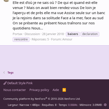
Elle est d’où je ne sais où ? De qui et quand est-elle
venue ? Mais on avait bien rendez-vous De loin je
l’aperçu et de près elle ma vue Assise seule sur un banc
Je la rejoins dans sa solitude Face a la mer, face au sud
On se présente au présent Nous traînons sur nos
quotidiens Nous...
Portax
Discussion
28 Janvier 2018
baisers
declaration
Réponses: 5
Forum:
Amour
rencontre
Tags
Default Style Pink
Nous contacter
Privacy policy
Aide
R
S
S
®
Community platform by XenForo
© 2010-2026 XenForo Ltd.
Largeur
Requêtes
8
Temps
0.0684s
Mémoire
3.09MB