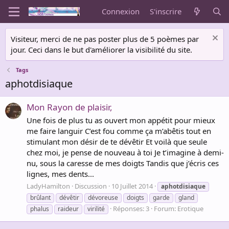
Connexion
S'inscrire
Visiteur, merci de ne pas poster plus de 5 poèmes par
jour. Ceci dans le but d'améliorer la visibilité du site.
Tags
aphotdisiaque
Mon Rayon de plaisir,
Une fois de plus tu as ouvert mon appétit pour mieux
me faire languir C’est fou comme ça m’abêtis tout en
stimulant mon désir de te dévêtir Et voilà que seule
chez moi, je pense de nouveau à toi Je t’imagine à demi-
nu, sous la caresse de mes doigts Tandis que j’écris ces
lignes, mes dents...
LadyHamilton
Discussion
10 Juillet 2014
aphotdisiaque
brûlant
dévêtir
dévoreuse
doigts
garde
gland
Réponses: 3
Forum:
Erotique
phalus
raideur
virilité