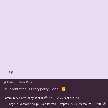
Tags
Default Style Pink
Nous contacter
Privacy policy
Aide
R
S
S
®
Community platform by XenForo
© 2010-2026 XenForo Ltd.
Largeur
Requêtes
8
Temps
0.0530s
Mémoire
3.07MB