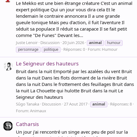
Le Mekko est une bien étrange créature C'est un animal
expert politique Qui un jour vous dira cela Et le
lendemain le contraire annoncera Il a une grande
gueule tonique Mais peu d'action, il fuit l'aventure Il
séduit sa populace Il réduit sa carapace Il se fait petit
comme "De Funes" Devant les...
Juste Lenoir
Discussion
20 Juin 2026
animal
humour
Réponses: 0
Forum:
Humour
personnage
politique
Le Seigneur des hauteurs
Bruit dans la nuit Emporté par les azalées du vent Bruit
dans la nuit Dans les flots dormant de la rivière Bruit
dans la nuit Dans le frottement des feuillages Bruit dans
la nuit La Chouette qui hulotte Bruit dans la nuit Le
Seigneur des hauteurs
Sûgo Tanaka
Discussion
27 Aout 2017
Réponses: 8
animal
Forum:
Animaux
Catharsis
Un jour j’ai rencontré un singe avec peu de poil sur la