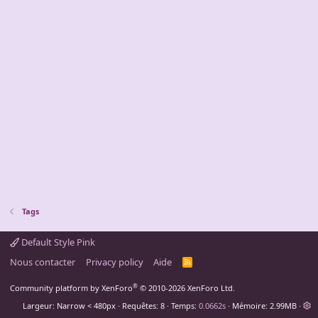
Tags
Default Style Pink
Nous contacter
Privacy policy
Aide
R
S
S
®
Community platform by XenForo
© 2010-2026 XenForo Ltd.
Largeur
Requêtes
8
Temps
0.0662s
Mémoire
2.99MB