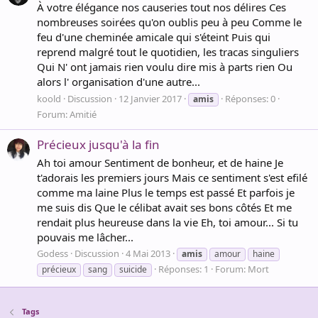
À votre élégance nos causeries tout nos délires Ces
nombreuses soirées qu'on oublis peu à peu Comme le
feu d'une cheminée amicale qui s'éteint Puis qui
reprend malgré tout le quotidien, les tracas singuliers
Qui N' ont jamais rien voulu dire mis à parts rien Ou
alors l' organisation d'une autre...
koold
Discussion
12 Janvier 2017
Réponses: 0
amis
Forum:
Amitié
Précieux jusqu'à la fin
Ah toi amour Sentiment de bonheur, et de haine Je
t'adorais les premiers jours Mais ce sentiment s'est efilé
comme ma laine Plus le temps est passé Et parfois je
me suis dis Que le célibat avait ses bons côtés Et me
rendait plus heureuse dans la vie Eh, toi amour... Si tu
pouvais me lâcher...
Godess
Discussion
4 Mai 2013
amis
amour
haine
Réponses: 1
Forum:
Mort
précieux
sang
suicide
Tags