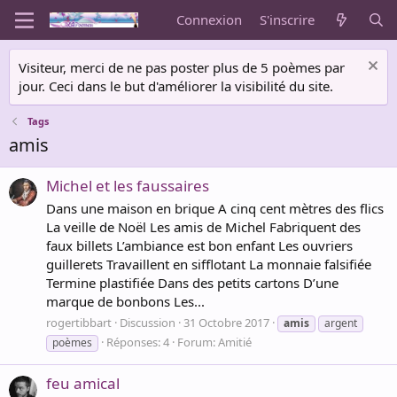
Connexion
S'inscrire
Visiteur, merci de ne pas poster plus de 5 poèmes par
jour. Ceci dans le but d'améliorer la visibilité du site.
Tags
amis
Michel et les faussaires
Dans une maison en brique A cinq cent mètres des flics
La veille de Noël Les amis de Michel Fabriquent des
faux billets L’ambiance est bon enfant Les ouvriers
guillerets Travaillent en sifflotant La monnaie falsifiée
Termine plastifiée Dans des petits cartons D’une
marque de bonbons Les...
rogertibbart
Discussion
31 Octobre 2017
amis
argent
Réponses: 4
Forum:
Amitié
poèmes
feu amical