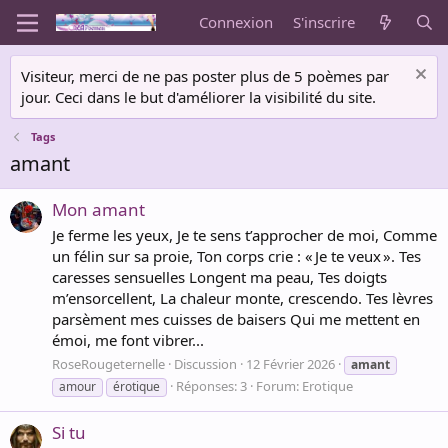
Connexion
S'inscrire
Visiteur, merci de ne pas poster plus de 5 poèmes par
jour. Ceci dans le but d'améliorer la visibilité du site.
Tags
amant
Mon amant
Je ferme les yeux, Je te sens t’approcher de moi, Comme
un félin sur sa proie, Ton corps crie : « Je te veux ». Tes
caresses sensuelles Longent ma peau, Tes doigts
m’ensorcellent, La chaleur monte, crescendo. Tes lèvres
parsèment mes cuisses de baisers Qui me mettent en
émoi, me font vibrer...
RoseRougeternelle
Discussion
12 Février 2026
amant
Réponses: 3
Forum:
Erotique
amour
érotique
Si tu