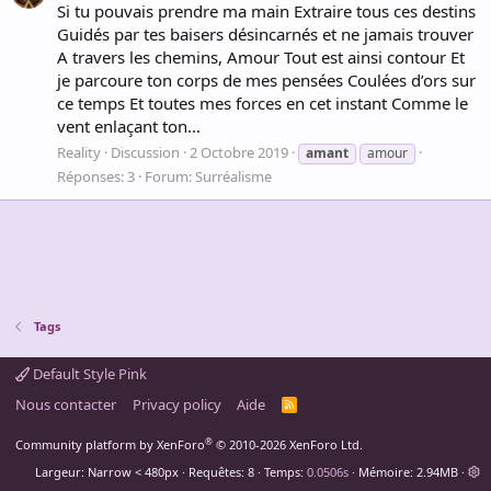
Si tu pouvais prendre ma main Extraire tous ces destins
Guidés par tes baisers désincarnés et ne jamais trouver
A travers les chemins, Amour Tout est ainsi contour Et
je parcoure ton corps de mes pensées Coulées d’ors sur
ce temps Et toutes mes forces en cet instant Comme le
vent enlaçant ton...
Reality
Discussion
2 Octobre 2019
amant
amour
Réponses: 3
Forum:
Surréalisme
Tags
Default Style Pink
Nous contacter
Privacy policy
Aide
R
S
S
®
Community platform by XenForo
© 2010-2026 XenForo Ltd.
Largeur
Requêtes
8
Temps
0.0506s
Mémoire
2.94MB