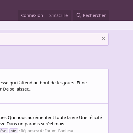
Connexion
S'inscrire
Rechercher
esse qui t'attend au bout de tes jours. Et ne
 De se laisser...
es Qui nous agrémentent toute la vie Une félicité
e Dans un paradis si réel mais...
Réponses: 4
Forum:
Bonheur
rêve
vie