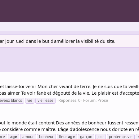
jour. Ceci dans le but d'améliorer la visibilité du site.
t laisse-toi venir Mon cher vivant de terre. Je ne suis que ta vieill
s aimer Te voir fané et dégouté de la vie. Le plaisir est d'accepter
Réponses: 0
Forum:
Prose
eveux blancs
vie
vieillesse
ut le monde était content Des années de bonheur fussent ressenti
 considère comme maître. L'âge d'adolescence nous dorlote en rêv
nce
age
amour
bonheur
fleur
age
garçon
joie
printemps vie