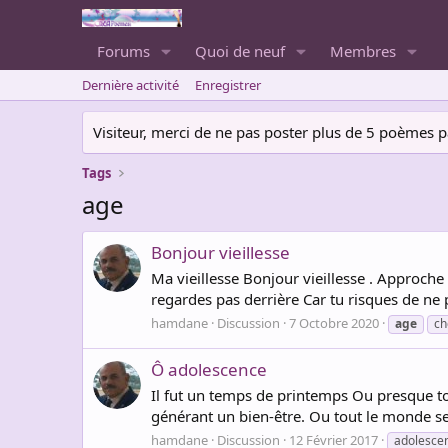
Forums
Quoi de neuf
Membres
Dernière activité
Enregistrer
Visiteur, merci de ne pas poster plus de 5 poèmes par 
Tags
age
Bonjour vieillesse
Ma vieillesse Bonjour vieillesse . Approche e
regardes pas derrière Car tu risques de ne pa
hamdane
Discussion
7 Octobre 2020
age
ch
Ô adolescence
Il fut un temps de printemps Ou presque to
générant un bien-être. Ou tout le monde se
hamdane
Discussion
12 Février 2017
adolesce