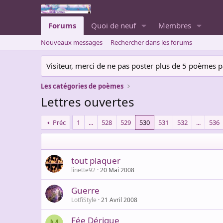
Forums
Quoi de neuf
Membres
Nouveaux messages
Rechercher dans les forums
Visiteur, merci de ne pas poster plus de 5 poèmes par 
Les catégories de poèmes
Lettres ouvertes
Préc
1
...
528
529
530
531
532
...
536
tout plaquer
linette92
20 Mai 2008
Guerre
LotfiStyle
21 Avril 2008
Fée Dérique