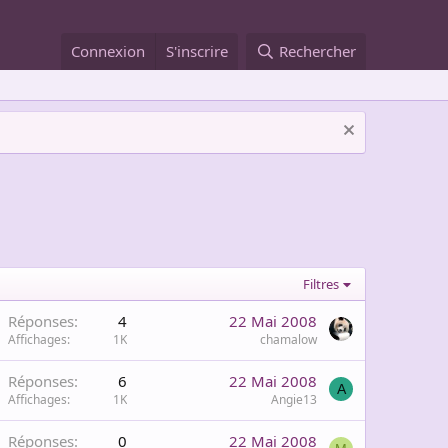
Connexion
S'inscrire
Rechercher
Filtres
Réponses
4
22 Mai 2008
Affichages
1K
chamalow
Réponses
6
22 Mai 2008
A
Affichages
1K
Angie13
Réponses
0
22 Mai 2008