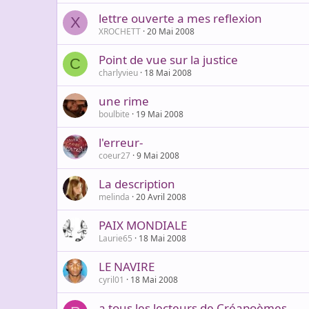
lettre ouverte a mes reflexion
X
XROCHETT
20 Mai 2008
Point de vue sur la justice
C
charlyvieu
18 Mai 2008
une rime
boulbite
19 Mai 2008
l'erreur-
coeur27
9 Mai 2008
La description
melinda
20 Avril 2008
PAIX MONDIALE
Laurie65
18 Mai 2008
LE NAVIRE
cyril01
18 Mai 2008
a tous les lecteurs de Créapoèmes