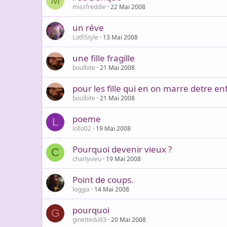
M
missfreddie
22 Mai 2008
un réve
LotfiStyle
13 Mai 2008
une fille fragille
boulbite
21 Mai 2008
pour les fille qui en on marre detre e
boulbite
21 Mai 2008
poeme
L
lollo02
19 Mai 2008
Pourquoi devenir vieux ?
C
charlyvieu
19 Mai 2008
Point de coups.
loggia
14 Mai 2008
pourquoi
G
ginettedu93
20 Mai 2008