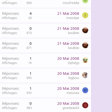
M
Affichages
800
missfreddie
Réponses
4
21 Mai 2008
I
Affichages
2K
imatulipe
Réponses
0
21 Mai 2008
Affichages
973
boulbite
Réponses
0
21 Mai 2008
Affichages
871
boulbite
Réponses
1
20 Mai 2008
Affichages
1K
Ophelyp
Réponses
1
20 Mai 2008
Affichages
995
bigboss
Réponses
1
20 Mai 2008
M
Affichages
955
metissea
Réponses
0
20 Mai 2008
G
Affichages
983
ginettedu93