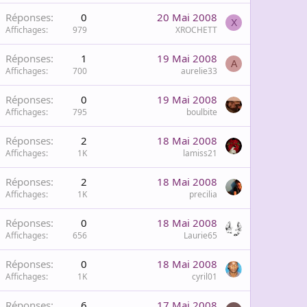
Réponses
0
20 Mai 2008
X
Affichages
979
XROCHETT
Réponses
1
19 Mai 2008
A
Affichages
700
aurelie33
Réponses
0
19 Mai 2008
Affichages
795
boulbite
Réponses
2
18 Mai 2008
Affichages
1K
lamiss21
Réponses
2
18 Mai 2008
Affichages
1K
precilia
Réponses
0
18 Mai 2008
Affichages
656
Laurie65
Réponses
0
18 Mai 2008
Affichages
1K
cyril01
Réponses
6
17 Mai 2008