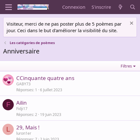
Connexion
S'inscrire
Visiteur, merci de ne pas poster plus de 5 poèmes par
jour. Ceci dans le but d'améliorer la visibilité du site.
Les catégories de poèmes
Anniversaire
Filtres
CCinquante quatre ans
GABY73
Réponses
1
6 Juillet 2023
Ailin
F
Fidji17
Réponses
2
19 Juin 2023
29, Mais !
L
luron1er
Réponses
7
2 Juin 2023