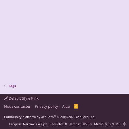
Tags
Default Style Pink
Nous contacter
Privacy policy
Aide
R
S
S
®
Community platform by XenForo
© 2010-2026 XenForo Ltd.
Largeur
Requêtes
8
Temps
0.0595s
Mémoire
2.99MB