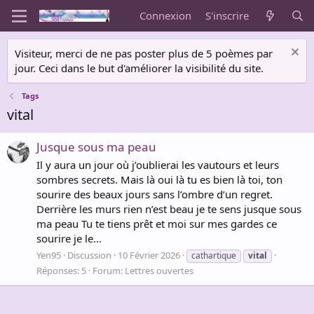
Connexion
S'inscrire
Visiteur, merci de ne pas poster plus de 5 poèmes par
jour. Ceci dans le but d'améliorer la visibilité du site.
Tags
vital
Jusque sous ma peau
Il y aura un jour où j’oublierai les vautours et leurs
sombres secrets. Mais là oui là tu es bien là toi, ton
sourire des beaux jours sans l’ombre d’un regret.
Derrière les murs rien n’est beau je te sens jusque sous
ma peau Tu te tiens prêt et moi sur mes gardes ce
sourire je le...
Yen95
Discussion
10 Février 2026
cathartique
vital
Réponses: 5
Forum:
Lettres ouvertes