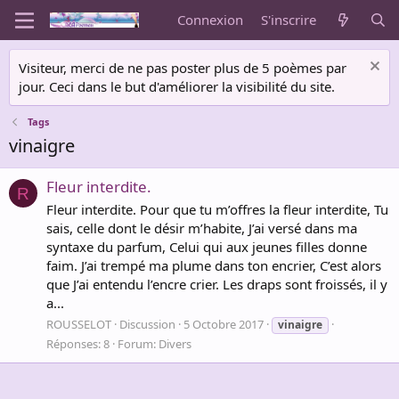
Connexion
S'inscrire
Visiteur, merci de ne pas poster plus de 5 poèmes par
jour. Ceci dans le but d'améliorer la visibilité du site.
Tags
vinaigre
Fleur interdite.
R
Fleur interdite. Pour que tu m’offres la fleur interdite, Tu
sais, celle dont le désir m’habite, J’ai versé dans ma
syntaxe du parfum, Celui qui aux jeunes filles donne
faim. J’ai trempé ma plume dans ton encrier, C’est alors
que J’ai entendu l’encre crier. Les draps sont froissés, il y
a...
ROUSSELOT
Discussion
5 Octobre 2017
vinaigre
Réponses: 8
Forum:
Divers