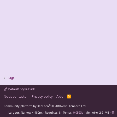
Tags
Default Style Pink
Nous contacter
Privacy policy
Aide
R
S
S
®
Community platform by XenForo
© 2010-2026 XenForo Ltd.
Largeur
Requêtes
8
Temps
0.0523s
Mémoire
2.91MB