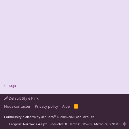
Tags
Default Style Pink
Nous contacter
Privacy policy
Aide
R
S
S
®
Community platform by XenForo
© 2010-2026 XenForo Ltd.
Largeur
Requêtes
8
Temps
0.0576s
Mémoire
2.91MB