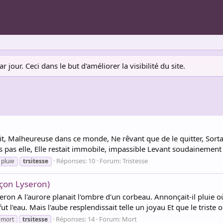
jour. Ceci dans le but d'améliorer la visibilité du site.
urit, Malheureuse dans ce monde, Ne rêvant que de le quitter, Sorta
 pas elle, Elle restait immobile, impassible Levant soudainement la 
Réponses: 10
Forum:
Tristesse
pluie
trsitesse
façon Lyseron)
yseron A l'aurore planait l'ombre d'un corbeau. Annonçait-il pluie
t l'eau. Mais l'aube resplendissait telle un joyau Et que le triste o
Réponses: 14
Forum:
Mort
mort
trsitesse