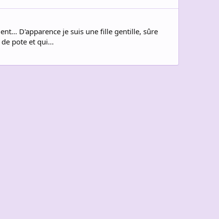
nt... D'apparence je suis une fille gentille, sûre
 de pote et qui...