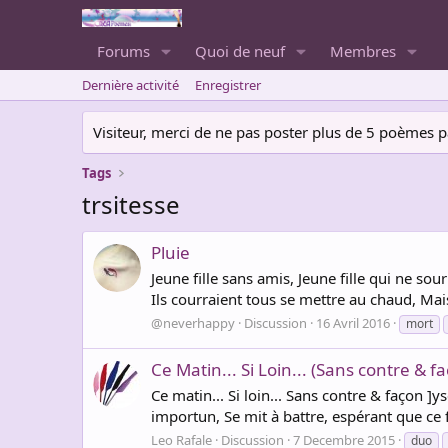
Forums
Quoi de neuf
Membres
Dernière activité
Enregistrer
Visiteur, merci de ne pas poster plus de 5 poèmes par 
Tags
trsitesse
Pluie
Jeune fille sans amis, Jeune fille qui ne so
Ils courraient tous se mettre au chaud, Mais
@neverhappy
Discussion
16 Avril 2016
mort
Ce Matin... Si Loin... (Sans contre & 
Ce matin... Si loin... Sans contre & façon ]
importun, Se mit à battre, espérant que ce fu
Leo Rafale
Discussion
7 Decembre 2015
duo