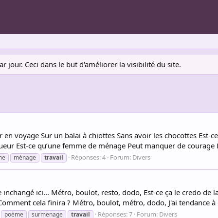
jour. Ceci dans le but d'améliorer la visibilité du site.
 en voyage Sur un balai à chiottes Sans avoir les chocottes Est-
sueur Est-ce qu’une femme de ménage Peut manquer de courage Les
Réponses: 4
Forum:
Divers
me
ménage
travail
nchangé ici... Métro, boulot, resto, dodo, Est-ce ça le credo de la 
 Comment cela finira ? Métro, boulot, métro, dodo, J'ai tendance à o
Réponses: 7
Forum:
Divers
poème
surmenage
travail