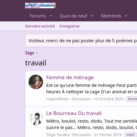
Forums
Quoi de neuf
Membres
Dernière activité
Enregistrer
Visiteur, merci de ne pas poster plus de 5 poèmes par 
Tags
travail
Femme de ménage
Est-ce qu’une femme de ménage Peut partir
heures À nettoyer la cage D’un animal en 
rogertibbart
Discussion
19 Octobre 2025
fem
Le Bourreau Du travail
Métro, boulot, resto, dodo, Tout me semble i
suivre le pas... Métro, resto, dodo, boulot,
Sûgo Tanaka
Discussion
21 Février 2019
mort