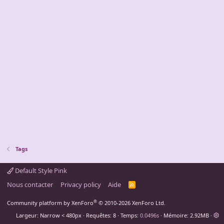
Tags
Default Style Pink
Nous contacter
Privacy policy
Aide
R
S
S
®
Community platform by XenForo
© 2010-2026 XenForo Ltd.
Largeur
Requêtes
8
Temps
0.0496s
Mémoire
2.92MB