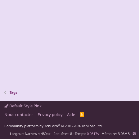
Tags
Default Style Pink
Nous contacter
Privacy policy
Aide
R
S
S
®
Community platform by XenForo
© 2010-2026 XenForo Ltd.
Largeur
Requêtes
8
Temps
0.0517s
Mémoire
3.06MB